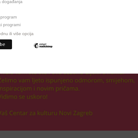
a događanja
i program
ki programi
dnu ili više opcija