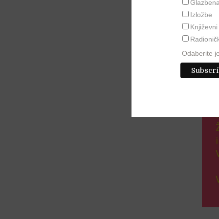
Glazben
Izložbe
Književn
Radionič
Odaberite je