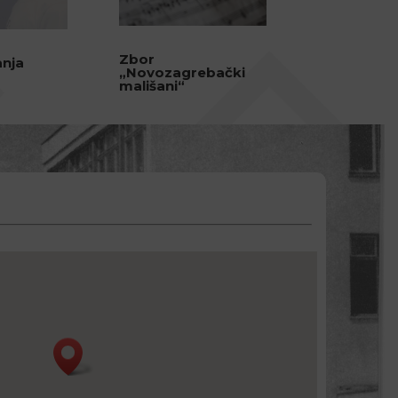
Zbor
anja
„Novozagrebački
mališani“