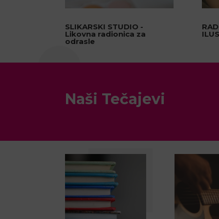
SLIKARSKI STUDIO -
RAD
Likovna radionica za
ILU
odrasle
Naši Tečajevi