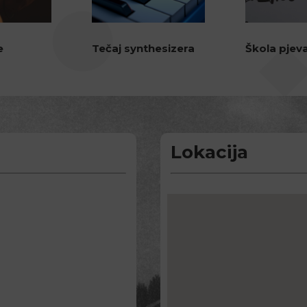
e
Tečaj synthesizera
Škola pjev
Lokacija