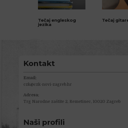
Tečaj engleskog
Tečaj gitar
jezika
Kontakt
Email:
czk@czk-novi-zagreb.hr
Adresa:
Trg Narodne zaštite 2, Remetinec, 10020 Zagreb
Naši profili