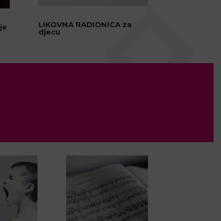
LIKOVNA RADIONICA za
je
djecu