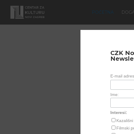
POČETNA
DOG
CZK No
Newsle
E-mail adre
Ime:
Interesi:
Kazališn
Filmski 