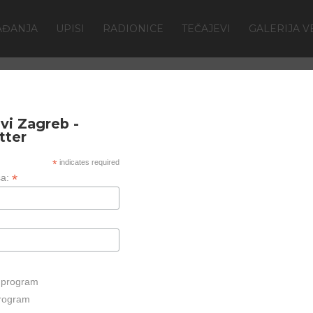
AĐANJA
UPISI
RADIONICE
TEČAJEVI
GALERIJA V
vi Zagreb -
tter
*
indicates required
*
sa:
i program
program