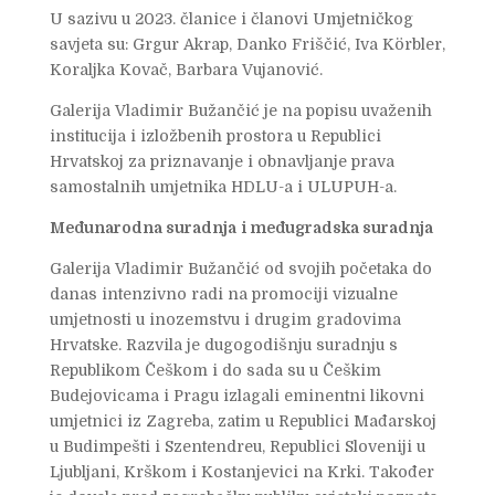
U sazivu u 2023. članice i članovi Umjetničkog
savjeta su: Grgur Akrap, Danko Friščić, Iva Körbler,
Koraljka Kovač, Barbara Vujanović.
Galerija Vladimir Bužančić je na popisu uvaženih
institucija i izložbenih prostora u Republici
Hrvatskoj za priznavanje i obnavljanje prava
samostalnih umjetnika HDLU-a i ULUPUH-a.
Međunarodna suradnja
i međugradska suradnja
Galerija Vladimir Bužančić od svojih početaka do
danas intenzivno radi na promociji vizualne
umjetnosti u inozemstvu i drugim gradovima
Hrvatske. Razvila je dugogodišnju suradnju s
Republikom Češkom i do sada su u Češkim
Budejovicama i Pragu izlagali eminentni likovni
umjetnici iz Zagreba, zatim u Republici Mađarskoj
u Budimpešti i Szentendreu, Republici Sloveniji u
Ljubljani, Krškom i Kostanjevici na Krki. Također