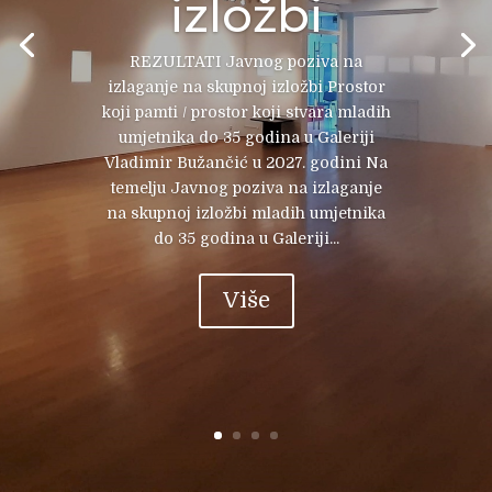
izložbi
REZULTATI Javnog poziva na
izlaganje na skupnoj izložbi Prostor
koji pamti / prostor koji stvara mladih
umjetnika do 35 godina u Galeriji
Vladimir Bužančić u 2027. godini Na
temelju Javnog poziva na izlaganje
na skupnoj izložbi mladih umjetnika
do 35 godina u Galeriji...
Više