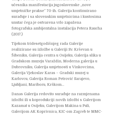
učesnika manifestacija jugoslavenske „nove
umjetničke prakse” 70-ih. Galerija kontinuirano
surađuje i sa slovenskim umjetnicima i kustosima
unutar čega je ostvarena vrlo zapažena
fotografska ambijentalna instalacija Petera Raucha
(2017.)
Tijekom tridesetgodišnjeg rada Galerije
realizirane su izložbe u Galeriji Sv. Krševan u
Šibeniku, Galerija centra u Osijeku, Galerija slika u
Gradskom muzeju Varaždin, Moderna galerija u
Dubrovniku, Galerija umjetnosti u Vinkovcima,
Galerija Vjekoslav Karas – Gradski muzej u
Karlovcu, Galerija Roman Petrović Sarajevo,
Ljubljani, Mariboru, Krškom…
Danas Galerija redovito surađuje na razmjenama
izložbi ili u koprodukciji novih izložbi s Galerijom
Kazamat u Osijeku, Galerijom Makina u Puli,
Galerijom AK Koprivnica, KIC-om Zagreb te MMC-