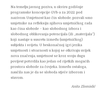
Na temelju javnog poziva, u okviru godišnje
programske kon­cepcije GVb-a za 2022. pod
nazivom Umjetnost kao čin slo­bode, pozvali smo
umjetnike na refleksiju njihova umjetničkog rada
kao čina slobode – kao slobodnog izbora i
slobodnog oblikovanja potencijala (ili „materijala”)
koji nastaje u susretu između (umjetničkog)
subjekta i svijeta. U beskonačnoj igri jezika
umjetnosti i stvarnosti u kojoj se otkrivaju uvijek
nova značenja, umjetnost se kroz svoju dugu
povijest potvrdila kao jedan od rijetkih mogućih
prostora slobode za čovjeka. Između ostaloga,
naučila nas je da se sloboda stječe izborom i
stavom.
Anita Zlomislić