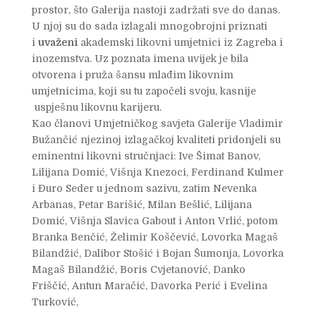
prostor, što Galerija nastoji zadržati sve do danas.
U njoj su do sada izlagali mnogobrojni priznati
i
uvaženi
akademski likovni umjetnici iz Zagreba i
inozemstva. Uz poznata imena uvijek je bila
otvorena i pruža šansu mlađim likovnim
umjetnicima, koji su tu započeli svoju, kasnije
uspješnu likovnu karijeru.
Kao članovi Umjetničkog savjeta Galerije Vladimir
Bužančić njezinoj izlagačkoj kvaliteti pridonjeli su
eminentni likovni stručnjaci: Ive Šimat Banov,
Lilijana Domić, Višnja Knezoci, Ferdinand Kulmer
i Đuro Seder u jednom sazivu, zatim Nevenka
Arbanas, Petar Barišić, Milan Bešlić, Lilijana
Domić, Višnja Slavica Gabout i Anton Vrlić, potom
Branka Benčić, Želimir Koščević, Lovorka Magaš
Bilandžić, Dalibor Stošić i Bojan Šumonja, Lovorka
Magaš Bilandžić, Boris Cvjetanović, Danko
Friščić, Antun Maračić, Davorka Perić i Evelina
Turković,