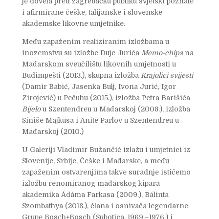
je dovela pred zagrebačku publiku svjetski poznate
i afirmirane češke, talijanske i slovenske
akademske likovne umjetnike.
Među zapaženim realiziranim izložbama u
inozemstvu su izložbe Duje Jurića
Memo-chips
na
Mađarskom sveučilištu likovnih umjetnosti u
Budimpešti (2013.), skupna izložba
Krajolici svijesti
(Damir Babić, Jasenka Bulj, Ivona Jurić, Igor
Zirojević) u Pečuhu (2015.), izložba Petra Barišića
Bijelo
u Szentendreu u Mađarskoj (2008.), izložba
Siniše Majkusa i Anite Parlov u Szentendreu u
Mađarskoj (2010.)
U Galeriji Vladimir Bužančić izlažu i umjetnici iz
Slovenije, Srbije, Češke i Mađarske, a među
zapaženim ostvarenjima takve suradnje ističemo
izložbu renomiranog mađarskog kipara
akademika Ádáma Farkasa (2009.), Bálinta
Szombathya (2018.), člana i osnivača legendarne
Grupe Bosch+Bosch (Subotica, 1969.–1976.) i