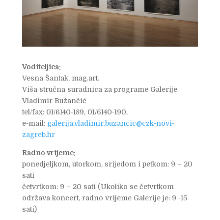
Voditeljica:
Vesna Šantak, mag.art.
Viša stručna suradnica za programe Galerije
Vladimir Bužančić
tel/fax: 01/6140-189, 01/6140-190,
e-mail:
galerija.vladimir.buzancic@czk-novi-
zagreb.hr
Radno vrijeme:
ponedjeljkom, utorkom, srijedom i petkom: 9 – 20
sati
četvrtkom: 9 – 20 sati (Ukoliko se četvrtkom
održava koncert, radno vrijeme Galerije je: 9 -15
sati)