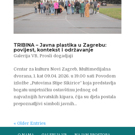
TRIBINA – Javna plastika u Zagrebu:
povijest, kontekst i održavanje
Galerija VB
,
Prosli dogadjaji
Centar za kulturu Novi Zagreb, Multimedijalna
dvorana, 1. kat 09.04. 2026. u 19.00 sati Povodom
izložbe „Putovima Stipe Sikirice“ koja predstavlja
bogatu umjetničku ostavštinu jednog od
najvažnijih hrvatskih kipara, čija su djela postala
prepoznatljivi simboli javnih...
« Older Entries
O NAMA
GALERIJA VB
NAJAM PROSTORA