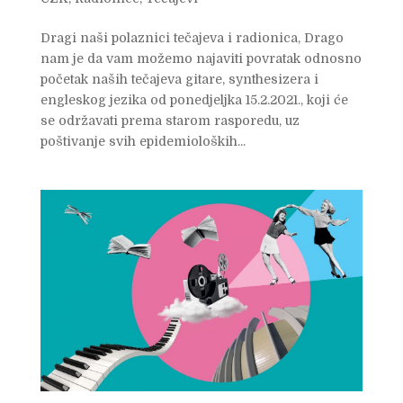
Dragi naši polaznici tečajeva i radionica, Drago
nam je da vam možemo najaviti povratak odnosno
početak naših tečajeva gitare, synthesizera i
engleskog jezika od ponedjeljka 15.2.2021., koji će
se održavati prema starom rasporedu, uz
poštivanje svih epidemioloških...