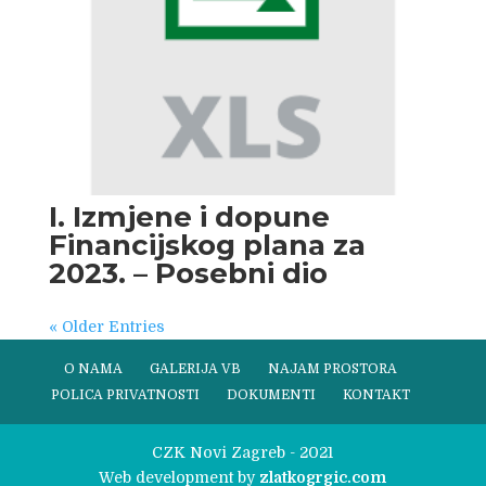
I. Izmjene i dopune
Financijskog plana za
2023. – Posebni dio
« Older Entries
O NAMA
GALERIJA VB
NAJAM PROSTORA
POLICA PRIVATNOSTI
DOKUMENTI
KONTAKT
CZK Novi Zagreb - 2021
Web development by
zlatkogrgic.com