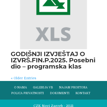
GODIŠNJI IZVJEŠTAJ O
IZVRŠ.FIN.P.2025. Posebni
dio – programska klas
« Older Entries
O NAMA
GALERIJA VB
NAJAM PROSTORA
POLICA PRIVATNOSTI
DOKUMENTI
KONTAKT
CZK Novi Zagreb - 2021