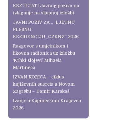
REZULTATI Javnog poziva na
izlaganje na skupnoj izložbi
JAVNI POZIV ZA „_LJETNU
PLESNU
REZIDENCIJU_CZKNZ“ 2026
Razgovor s umjetnikom i
likovna radionica uz izložbu
‘Krhki slojevi’ Mihaela
Martineca
IZVAN KORICA – ciklus
književnih susreta u Novom
Zagrebu – Damir Karakaš
Ivanje u Kupinečkom Kraljevcu
2026.