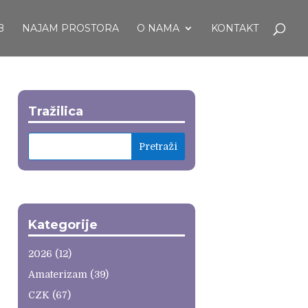
B
NAJAM PROSTORA
O NAMA
KONTAKT
Tražilica
Kategorije
2026
(12)
Amaterizam
(39)
CZK
(67)