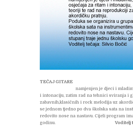
TEČAJ GITARE
namjenjen je djeci i mladima, progr
i intonaciju, zatim rad na tehnici sviranja i 
zabavnih,klasičnih i rock melodija uz akord
se jednom tjedno po dva školska sata na ins
redovito nose na nastavu. Cijeli program ima
godinu.
Voditelj