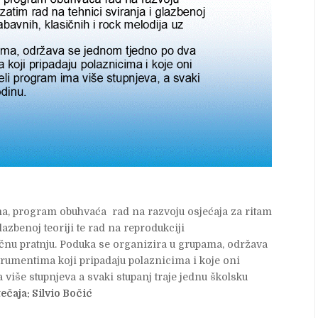
am obuhvaća rad na razvoju osjećaja za ritam
glazbenoj teoriji te rad na reprodukciji
ičnu pratnju. Poduka se organizira u grupama, održava
trumentima koji pripadaju polaznicima i koje oni
 više stupnjeva a svaki stupanj traje jednu školsku
 tečaja: Silvio Bočić