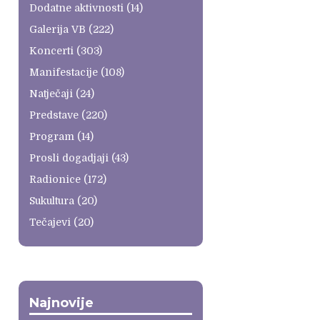
Dodatne aktivnosti
(14)
Galerija VB
(222)
Koncerti
(303)
Manifestacije
(108)
Natječaji
(24)
Predstave
(220)
Program
(14)
Prosli dogadjaji
(43)
Radionice
(172)
Sukultura
(20)
Tečajevi
(20)
Najnovije