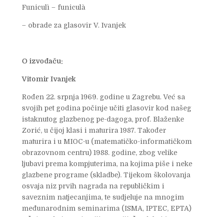
Funiculì – funiculà
– obrade za glasovir V. Ivanjek
O izvođaču:
Vitomir Ivanjek
Rođen 22. srpnja 1969. godine u Zagrebu. Već sa
svojih pet godina počinje učiti glasovir kod našeg
istaknutog glazbenog pe-dagoga, prof. Blaženke
Zorić, u čijoj klasi i maturira 1987. Također
maturira i u MIOC-u (matematičko-informatičkom
obrazovnom centru) 1988. godine, zbog velike
ljubavi prema kompjuterima, na kojima piše i neke
glazbene programe (skladbe). Tijekom školovanja
osvaja niz prvih nagrada na republičkim i
saveznim natjecanjima, te sudjeluje na mnogim
međunarodnim seminarima (ISMA, IPTEC, EPTA)