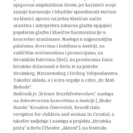
njegovom umjetničkom životu, jer koristeći svoje
znanje harmonije i tehničke sposobnosti stečene
na klasici, upravo na jedan klasičan način
aranžira i interpretira zabavnu glazbu spajajući
popularnu glazbu i klasične harmonizacije u
koncertne aranžmane. Nastupa u najpoznatijim
palačama, dvorcima i hotelima u Austriji, na
različitim svečanostima i promocijama, na
Hrvatskim balovima (Beč), na proslavama Dana
hrvatske državnosti u Beču, te za potrebe
Hrvatskog, Nizozemskog i Grčkog Veleposlanstva.
Također sklada, a i svira orgulje u crkvi „Sv. Mati
Slobode”.
Sudionik je „Wiener Bezirkfestwochen”, nastupa
na dobrotvornim koncertima u Austriji („Shake
Hands” Kroatien-Österreich, Benefit Gala-
reception for children and woman in Croatia), a
također sudjeluje i nastupa u projektu „Hrvatska
priča” u Beču (Theater „Akzent”), na festivalu