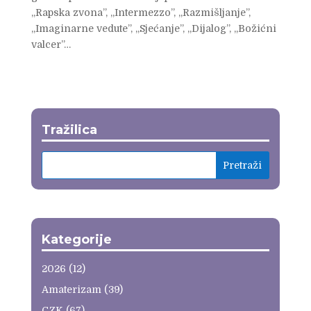
„Rapska zvona”, „Intermezzo”, „Razmišljanje”,
„Imaginarne vedute”, „Sjećanje”, „Dijalog”, „Božićni
valcer”…
Tražilica
Kategorije
2026
(12)
Amaterizam
(39)
CZK
(67)