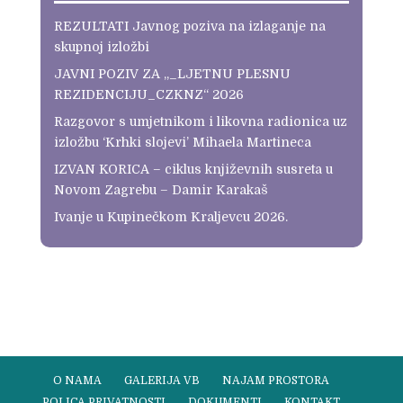
REZULTATI Javnog poziva na izlaganje na
skupnoj izložbi
JAVNI POZIV ZA „_LJETNU PLESNU
REZIDENCIJU_CZKNZ“ 2026
Razgovor s umjetnikom i likovna radionica uz
izložbu ‘Krhki slojevi’ Mihaela Martineca
IZVAN KORICA – ciklus književnih susreta u
Novom Zagrebu – Damir Karakaš
Ivanje u Kupinečkom Kraljevcu 2026.
O NAMA
GALERIJA VB
NAJAM PROSTORA
POLICA PRIVATNOSTI
DOKUMENTI
KONTAKT