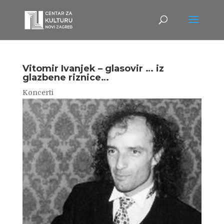
Vitomir Ivanjek – glasovir … iz
glazbene riznice…
Koncerti