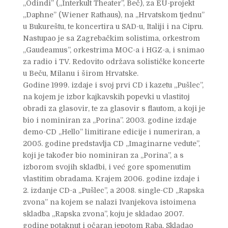
„Odindi” („Interkult Theater”, Beč), za EU-projekt
„Daphne” (Wiener Rathaus), na „Hrvatskom tjednu”
u Bukureštu, te koncertira u SAD-u, Italiji i na Cipru.
Nastupao je sa Zagrebačkim solistima, orkestrom
„Gaudeamus”, orkestrima MOC-a i HGZ-a, i snimao
za radio i TV. Redovito održava solističke koncerte
u Beču, Milanu i širom Hrvatske.
Godine 1999. izdaje i svoj prvi CD i kazetu „Pušlec”,
na kojem je izbor kajkavskih popevki u vlastitoj
obradi za glasovir, te za glasovir s flautom, a koji je
bio i nominiran za „Porina”. 2003. godine izdaje
demo-CD „Hello” limitirane edicije i numeriran, a
2005. godine predstavlja CD „Imaginarne vedute”,
koji je također bio nominiran za „Porina”, a s
izborom svojih skladbi, i već gore spomenutim
vlastitim obradama. Krajem 2006. godine izdaje i
2. izdanje CD-a „Pušlec”, a 2008. single-CD „Rapska
zvona” na kojem se nalazi Ivanjekova istoimena
skladba „Rapska zvona”, koju je skladao 2007.
godine potaknut i očaran jepotom Raba. Skladao