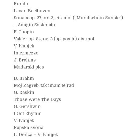
Rondo
L. van Beethoven
Sonata op. 27, nr. 2, cis-mol („Mondschein Sonate”)
– Adagio Sostenuto
F. Chopin
Valcer op. 64, nr. 2 (op. posth.) cis-mol
V. Ivanjek
Intermezzo
J. Brahms
Mađarski ples
D. Brahm
Moj Zagreb, tak imam te rad
G. Raskin
Those Were The Days
G. Gershwin
I Got Rhythm
V. Ivanjek
Rapska zvona
L. Denza – V. Ivanjek