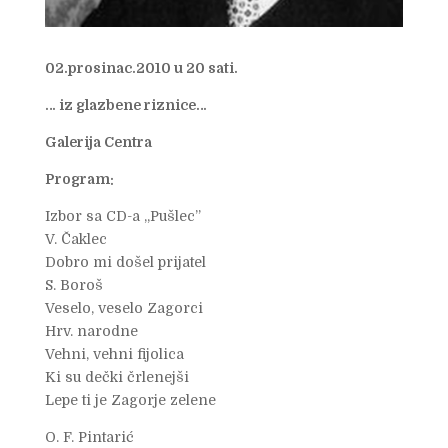
02.prosinac.2010 u 20 sati.
… iz glazbene riznice…
Galerija Centra
Program:
Izbor sa CD-a „Pušlec”
V. Čaklec
Dobro mi došel prijatel
S. Boroš
Veselo, veselo Zagorci
Hrv. narodne
Vehni, vehni fijolica
Ki su dečki črlenejši
Lepe ti je Zagorje zelene
O. F. Pintarić