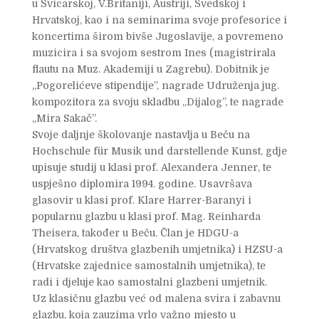
u Švicarskoj, V.Britaniji, Austriji, Švedskoj i
Hrvatskoj, kao i na seminarima svoje profesorice i
koncertima širom bivše Jugoslavije, a povremeno
muzicira i sa svojom sestrom Ines (magistrirala
flautu na Muz. Akademiji u Zagrebu). Dobitnik je
„Pogorelićeve stipendije”, nagrade Udruženja jug.
kompozitora za svoju skladbu „Dijalog”, te nagrade
„Mira Sakač”.
Svoje daljnje školovanje nastavlja u Beču na
Hochschule für Musik und darstellende Kunst, gdje
upisuje studij u klasi prof. Alexandera Jenner, te
uspješno diplomira 1994. godine. Usavršava
glasovir u klasi prof. Klare Harrer-Baranyi i
popularnu glazbu u klasi prof. Mag. Reinharda
Theisera, također u Beču. Član je HDGU-a
(Hrvatskog društva glazbenih umjetnika) i HZSU-a
(Hrvatske zajednice samostalnih umjetnika), te
radi i djeluje kao samostalni glazbeni umjetnik.
Uz klasičnu glazbu već od malena svira i zabavnu
glazbu, koja zauzima vrlo važno mjesto u