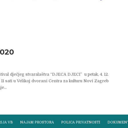
2020
ival dječjeg stvaralaštva “DJECA DJECI” u petak, 4. 12.
d 11 sati u Velikoj dvorani Centra za kulturu Novi Zagreb
e...
IJA VB
NAJAM PROSTORA
POLICA PRIVATNOSTI
DOKUMEN