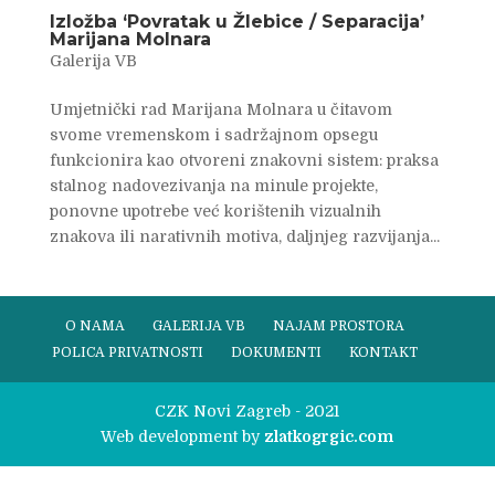
Izložba ‘Povratak u Žlebice / Separacija’
Marijana Molnara
Galerija VB
Umjetnički rad Marijana Molnara u čitavom
svome vremenskom i sadržajnom opsegu
funkcionira kao otvoreni znakovni sistem: praksa
stalnog nadovezivanja na minule projekte,
ponovne upotrebe već korištenih vizualnih
znakova ili narativnih motiva, daljnjeg razvijanja...
O NAMA
GALERIJA VB
NAJAM PROSTORA
POLICA PRIVATNOSTI
DOKUMENTI
KONTAKT
CZK Novi Zagreb - 2021
Web development by
zlatkogrgic.com