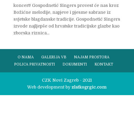
koncert! Gospodnetić Singers provest će nas kroz
Božićne melodije, napjeve i pjesme sabrane iz
svjetske blagdanske tradicije. Gospodnetić Singers
izvode najljepše od hrvatske tradicijske glazbe kao
zborska riznica...
O NAMA
GALERIJA VB
NAJAM PROSTORA
POLICA PRIVATNOSTI
DOKUMENTI
KONTAKT
CZK Novi Zagreb - 2021
Web development by
zlatkogrgic.com