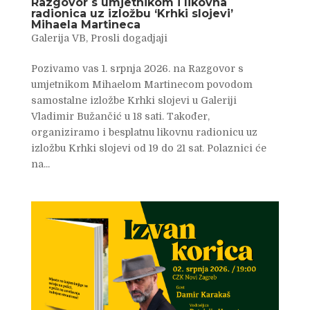
Razgovor s umjetnikom i likovna
radionica uz izložbu ‘Krhki slojevi’
Mihaela Martineca
Galerija VB
,
Prosli dogadjaji
Pozivamo vas 1. srpnja 2026. na Razgovor s
umjetnikom Mihaelom Martinecom povodom
samostalne izložbe Krhki slojevi u Galeriji
Vladimir Bužančić u 18 sati. Također,
organiziramo i besplatnu likovnu radionicu uz
izložbu Krhki slojevi od 19 do 21 sat. Polaznici će
na...