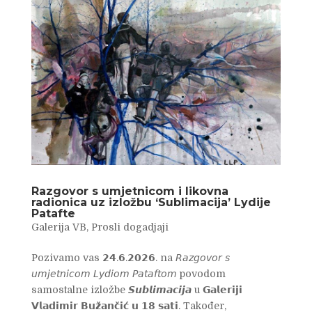
Razgovor s umjetnicom i likovna
radionica uz izložbu ‘Sublimacija’ Lydije
Patafte
Galerija VB
,
Prosli dogadjaji
Pozivamo vas 𝟮𝟰.𝟲.𝟮𝟬𝟮𝟲. na 𝘙𝘢𝘻𝘨𝘰𝘷𝘰𝘳 𝘴
𝘶𝘮𝘫𝘦𝘵𝘯𝘪𝘤𝘰𝘮 𝘓𝘺𝘥𝘪𝘰𝘮 𝘗𝘢𝘵𝘢𝘧𝘵𝘰𝘮 povodom
samostalne izložbe 𝙎𝙪𝙗𝙡𝙞𝙢𝙖𝙘𝙞𝙟𝙖 u 𝗚𝗮𝗹𝗲𝗿𝗶𝗷𝗶
𝗩𝗹𝗮𝗱𝗶𝗺𝗶𝗿 𝗕𝘂𝘇̌𝗮𝗻𝗰̌𝗶𝗰́ 𝘂 𝟭𝟴 𝘀𝗮𝘁𝗶. Također,