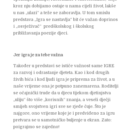
kroz nju dobijamo ostaje u nama cijeli život, lakše
u nas „ulazi“ a teže se zaboravlja. U tom smislu
predstava „Igra se nastavlja“ bit će važan doprinos
i „osvježivač“ predškolskog i školskog
približavanja poezije djeci.
Jer igra je za tebe važna
Također u predstavi se ističe važnost same IGRE
za razvoj i odrastanje djeteta. Kao i kod drugih
živih bića i kod ljudi igra je priprema za život, a u
naše vrijeme ona je potpuno zanemarena. Roditelji
se očajnički trude da u djecu tijekom djetinjstva
„uliju“ što više „korisnih“ znanja, a veseli dječji
smijeh svojstven igri sve se rjeđe čuje. Što je
najgore, ono vrijeme koje je i predviđeno za igru
pretvara se u samotničko buljenje u ekran. Zato:
poigrajmo se zajedno!