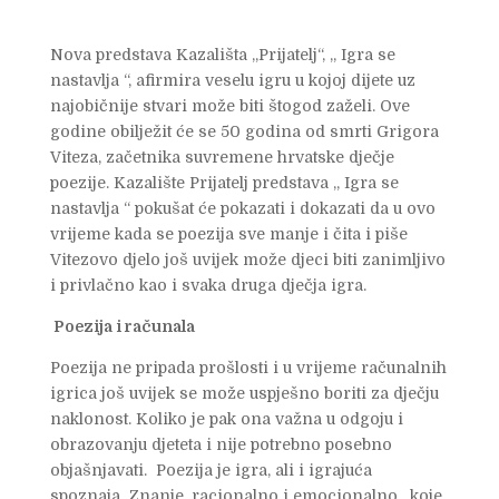
Nova predstava Kazališta „Prijatelj“, „ Igra se
nastavlja “, afirmira veselu igru u kojoj dijete uz
najobičnije stvari može biti štogod zaželi. Ove
godine obilježit će se 50 godina od smrti Grigora
Viteza, začetnika suvremene hrvatske dječje
poezije. Kazalište Prijatelj predstava „ Igra se
nastavlja “ pokušat će pokazati i dokazati da u ovo
vrijeme kada se poezija sve manje i čita i piše
Vitezovo djelo još uvijek može djeci biti zanimljivo
i privlačno kao i svaka druga dječja igra.
Poezija i računala
Poezija ne pripada prošlosti i u vrijeme računalnih
igrica još uvijek se može uspješno boriti za dječju
naklonost. Koliko je pak ona važna u odgoju i
obrazovanju djeteta i nije potrebno posebno
objašnjavati. Poezija je igra, ali i igrajuća
spoznaja. Znanje, racionalno i emocionalno, koje