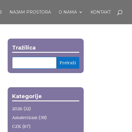
B
NAJAM PROSTORA
O NAMA
KONTAKT
Tražilica
Kategorije
2026
(12)
Amaterizam
(39)
CZK
(67)