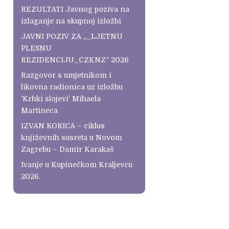
REZULTATI Javnog poziva na
izlaganje na skupnoj izložbi
JAVNI POZIV ZA „_LJETNU
PLESNU
REZIDENCIJU_CZKNZ“ 2026
Razgovor s umjetnikom i
likovna radionica uz izložbu
‘Krhki slojevi’ Mihaela
Martineca
IZVAN KORICA – ciklus
književnih susreta u Novom
Zagrebu – Damir Karakaš
Ivanje u Kupinečkom Kraljevcu
2026.