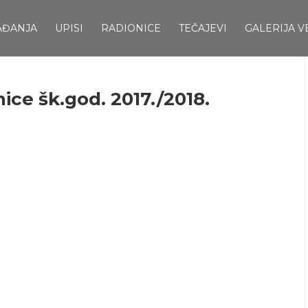
AĐANJA
UPISI
RADIONICE
TEČAJEVI
GALERIJA V
nice šk.god. 2017./2018.
E