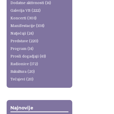
Dodatne aktivnosti
(14)
Galerija VB
(222)
Koncerti
(303)
Manifestacije
(108)
Natječaji
(24)
Predstave
(220)
Program
(14)
Prosli dogadjaji
(43)
Radionice
(172)
Sukultura
(20)
Tečajevi
(20)
Najnovije