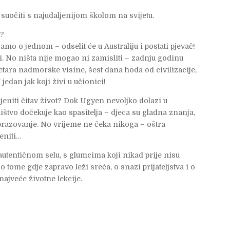
 suočiti s najudaljenijom školom na svijetu.
e?
mo o jednom – odselit će u Australiju i postati pjevač!
i. No ništa nije mogao ni zamisliti – zadnju godinu
tara nadmorske visine, šest dana hoda od civilizacije,
I jedan jak koji živi u učionici!
jeniti čitav život? Dok Ugyen nevoljko dolazi u
štvo dočekuje kao spasitelja – djeca su gladna znanja,
brazovanje. No vrijeme ne čeka nikoga – oštra
eniti…
utentičnom selu, s glumcima koji nikad prije nisu
 tome gdje zapravo leži sreća, o snazi prijateljstva i o
najveće životne lekcije.