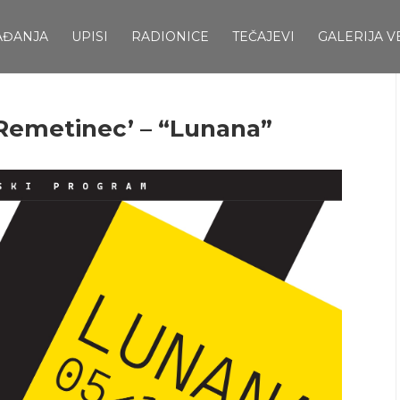
AĐANJA
UPISI
RADIONICE
TEČAJEVI
GALERIJA V
 Remetinec’ – “Lunana”