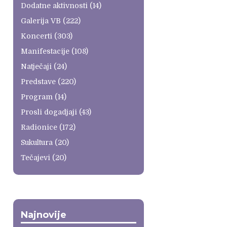
Dodatne aktivnosti
(14)
Galerija VB
(222)
Koncerti
(303)
Manifestacije
(108)
Natječaji
(24)
Predstave
(220)
Program
(14)
Prosli dogadjaji
(43)
Radionice
(172)
Sukultura
(20)
Tečajevi
(20)
Najnovije