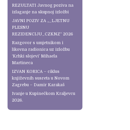
REZULTATI Javnog poziva na
izlaganje na skupnoj izložbi
JAVNI POZIV ZA „_LJETNU
PLESNU
REZIDENCIJU_CZKNZ“ 2026
Razgovor s umjetnikom i
likovna radionica uz izložbu
‘Krhki slojevi’ Mihaela
Martineca
IZVAN KORICA – ciklus
književnih susreta u Novom
Zagrebu – Damir Karakaš
Ivanje u Kupinečkom Kraljevcu
2026.