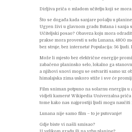
Dirljiva priča o mladom učitelju koji se mora
Što se događa kada sanjare pošalju u planin
Ugyen živi u glavnom gradu Butana i sanja sa
Učiteljski posao? Obaveza koju mora odradit
prakse mora provesti u selu Lunana, 4800 me
bez struje, bez interneta! Populacija: 56 ljudi. 
Može li mjesto bez električne energije promi
zabačeno planinsko selo, lokalno ga stanovni
a njihovi snovi mogu se ostvariti samo uz o
himalajska zima uskoro stiže i sve će promij
Film sniman potpuno na solarnu energiju u a
vidjeli kameru! Wikipedia Univerzalna priča o
tome kako nas najprostiji ljudi mogu naučiti 
Lunana nije samo film – to je putovanje!
Gdje biste vi našli smisao?
U velikom gradu ili na vrhu planine?