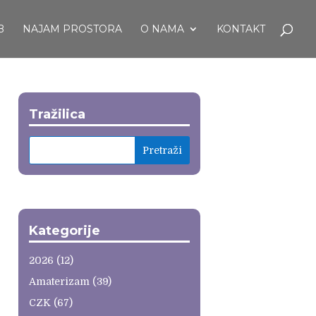
B
NAJAM PROSTORA
O NAMA
KONTAKT
Tražilica
Kategorije
2026
(12)
Amaterizam
(39)
CZK
(67)