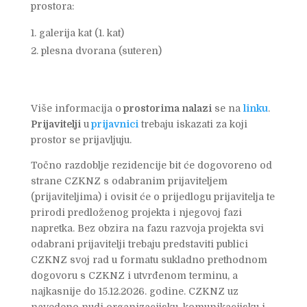
prostora:
galerija kat (1. kat)
plesna dvorana (suteren)
Više informacija o
prostorima nalazi
se na
linku
.
Prijavitelji
u
prijavnici
trebaju iskazati za koji
prostor se prijavljuju.
Točno razdoblje rezidencije bit će dogovoreno od
strane CZKNZ s odabranim prijaviteljem
(prijaviteljima) i ovisit će o prijedlogu prijavitelja te
prirodi predloženog projekta i njegovoj fazi
napretka. Bez obzira na fazu razvoja projekta svi
odabrani prijavitelji trebaju predstaviti publici
CZKNZ svoj rad u formatu sukladno prethodnom
dogovoru s CZKNZ i utvrđenom terminu, a
najkasnije do 15.12.2026. godine. CZKNZ uz
navedeno nudi organizacijsku, komunikacijsku i