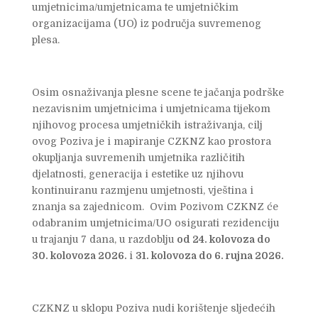
umjetnicima/umjetnicama te umjetničkim
organizacijama (UO) iz područja suvremenog
plesa.
Osim osnaživanja plesne scene te jačanja podrške
nezavisnim umjetnicima i umjetnicama tijekom
njihovog procesa umjetničkih istraživanja, cilj
ovog Poziva je i mapiranje CZKNZ kao prostora
okupljanja suvremenih umjetnika različitih
djelatnosti, generacija i estetike uz njihovu
kontinuiranu razmjenu umjetnosti, vještina i
znanja sa zajednicom. Ovim Pozivom CZKNZ će
odabranim umjetnicima/UO osigurati rezidenciju
u trajanju 7 dana, u razdoblju
od
24. kolovoza do
30. kolovoza 2026.
i
31. kolovoza do 6. rujna 2026.
CZKNZ u sklopu Poziva nudi korištenje sljedećih