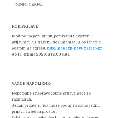
publici CZKNZ
ROK PRIJAVE
Molimo da popunjenu, potpisanu i ovjerenu
prijavnicu, uz traženu dokumentaciju, pošaljete e-
poštom na adresu:
nikolina@czk-novi-zagreb.hr
do 15. srpnja
2026. u 12.00 sati.
VAŽNE NAPOMENE:
Nepotpune i nepravodobne prijave neće se
razmatrati.
Jedan prijavitelj/ica može podnijeti samo jednu
prijavu za jedan prostor.
Odabrani prijavitelji/ce bit će zamoljeni da prije