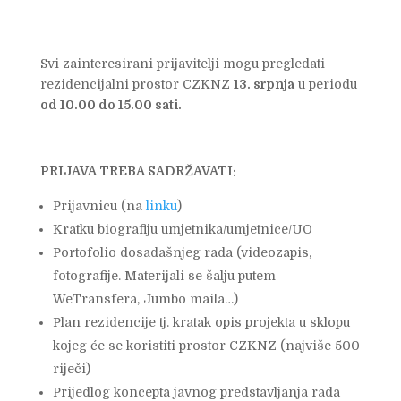
Svi zainteresirani prijavitelji mogu pregledati
rezidencijalni prostor CZKNZ
13. srpnja
u periodu
od 10.00 do 15.00 sati.
PRIJAVA TREBA SADRŽAVATI:
Prijavnicu (na
linku
)
Kratku biografiju umjetnika/umjetnice/UO
Portofolio dosadašnjeg rada (videozapis,
fotografije. Materijali se šalju putem
WeTransfera, Jumbo maila…)
Plan rezidencije tj. kratak opis projekta u sklopu
kojeg će se koristiti prostor CZKNZ (najviše 500
riječi)
Prijedlog koncepta javnog predstavljanja rada