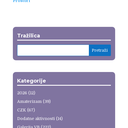
Prostori
Tražilica
Kategorije
2026
(12)
Amaterizam
(39)
CZK
(67)
Dodatne aktivnosti
(14)
Galerija VB
(222)