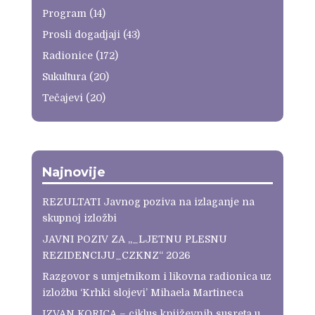
Program
(14)
Prosli dogadjaji
(43)
Radionice
(172)
Sukultura
(20)
Tečajevi
(20)
Najnovije
REZULTATI Javnog poziva na izlaganje na
skupnoj izložbi
JAVNI POZIV ZA „_LJETNU PLESNU
REZIDENCIJU_CZKNZ“ 2026
Razgovor s umjetnikom i likovna radionica uz
izložbu ‘Krhki slojevi’ Mihaela Martineca
IZVAN KORICA – ciklus književnih susreta u