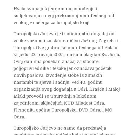
Hvala svima još jednom na pohođenju i
sudjelovanju u ovoj prekrasnoj manifestaciji od
velikog značenja za turopoljski kraj!
Turopoljsko Jurjevo je tradicionalni događaj od
velike važnosti za stanovništvo Južnog Zagreba i
Turopolja. Ove godine se manifestacija održala u
srijedu, 23. travnja 2025., na sam blagdan Sv. Jurja.
Ovaj dan ima poseban značaj za stočare,
poljoprivrednike i težake jer označava početak
novih poslova, izvođenje stoke iz zimskih
nastambi te sjetvu i sadnju. Već 40. godinu,
organizacija ovog događaja u Odri, Hrašću i Maloj
Mlaki provodi se u suradnji s lokalnom
zajednicom, uključujući KUD Mladost Odra,
Plemenitu opčinu Turopoljsku, DVD Odra, i MO
Odra.
Turopoljsko Jurjevo ne samo da predstavlja
autohtone jurjevske običaje koje izvode kulturno-