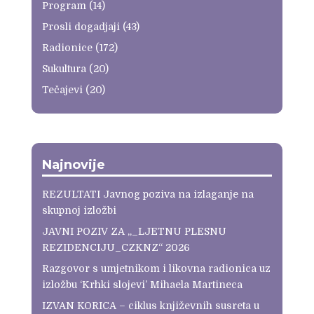
Program
(14)
Prosli dogadjaji
(43)
Radionice
(172)
Sukultura
(20)
Tečajevi
(20)
Najnovije
REZULTATI Javnog poziva na izlaganje na
skupnoj izložbi
JAVNI POZIV ZA „_LJETNU PLESNU
REZIDENCIJU_CZKNZ“ 2026
Razgovor s umjetnikom i likovna radionica uz
izložbu ‘Krhki slojevi’ Mihaela Martineca
IZVAN KORICA – ciklus književnih susreta u