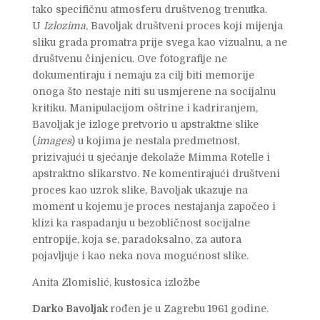
tako specifičnu atmosferu društvenog trenutka.
U
Izlozima
, Bavoljak društveni proces koji mijenja
sliku grada promatra prije svega kao vizualnu, a ne
društvenu činjenicu. Ove fotografije ne
dokumentiraju i nemaju za cilj biti memorije
onoga što nestaje niti su usmjerene na socijalnu
kritiku. Manipulacijom oštrine i kadriranjem,
Bavoljak je izloge pretvorio u apstraktne slike
(
images
) u kojima je nestala predmetnost,
prizivajući u sjećanje dekolaže Mimma Rotelle i
apstraktno slikarstvo. Ne komentirajući društveni
proces kao uzrok slike, Bavoljak ukazuje na
moment u kojemu je proces nestajanja započeo i
klizi ka raspadanju u bezobličnost socijalne
entropije, koja se, paradoksalno, za autora
pojavljuje i kao neka nova mogućnost slike.
Anita Zlomislić, kustosica izložbe
Darko Bavoljak
rođen je u Zagrebu 1961 godine.