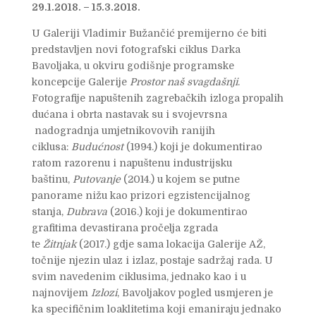
29.1.2018. – 15.3.2018.
U Galeriji Vladimir Bužančić premijerno će biti
predstavljen novi fotografski ciklus Darka
Bavoljaka, u okviru godišnje programske
koncepcije Galerije
Prostor naš svagdašnji
.
Fotografije napuštenih zagrebačkih izloga propalih
dućana i obrta nastavak su i svojevrsna
nadogradnja umjetnikovovih ranijih
ciklusa:
Budućnost
(1994.) koji je dokumentirao
ratom razorenu i napuštenu industrijsku
baštinu,
Putovanje
(2014.) u kojem se putne
panorame nižu kao prizori egzistencijalnog
stanja,
Dubrava
(2016.) koji je dokumentirao
grafitima devastirana pročelja zgrada
te
Žitnjak
(2017.) gdje sama lokacija Galerije AŽ,
točnije njezin ulaz i izlaz, postaje sadržaj rada. U
svim navedenim ciklusima, jednako kao i u
najnovijem
Izlozi
, Bavoljakov pogled usmjeren je
ka specifičnim loaklitetima koji emaniraju jednako