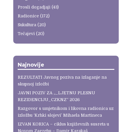
Prosli dogadjaji
(43)
Radionice
(172)
Sukultura
(20)
Tečajevi
(20)
Najnovije
REZULTATI Javnog poziva na izlaganje na
skupnoj izložbi
JAVNI POZIV ZA „_LJETNU PLESNU
REZIDENCIJU_CZKNZ“ 2026
Razgovor s umjetnikom i likovna radionica uz
izložbu ‘Krhki slojevi’ Mihaela Martineca
IZVAN KORICA – ciklus književnih susreta u
Novom Zagrebu – Damir Karakaš