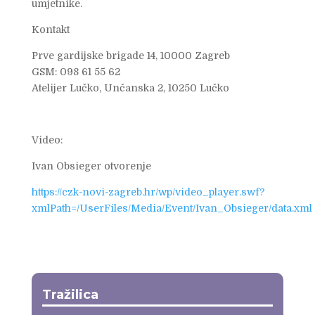
umjetnike.
Kontakt
Prve gardijske brigade 14, 10000 Zagreb
GSM: 098 61 55 62
Atelijer Lučko, Unčanska 2, 10250 Lučko
Video:
Ivan Obsieger otvorenje
https://czk-novi-zagreb.hr/wp/video_player.swf?
xmlPath=/UserFiles/Media/Event/Ivan_Obsieger/data.xml
Tražilica