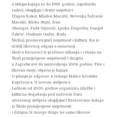
u sklopu kojega se do 1999. godine, zajednički
radeći, okupljaju i druže umjetnici
(Eugen Kokot, Mladen Macolić, Nevenka Šafranić-
Macolić, Mirko Stojić, Ivan
Obsieger, Fadil Vejzović, Ljerka Žingerlin, Danijel
Žabčić, Vladimir Gudac, Nada
Škrlin), promovirajući umjetnost i kulturu. Bio je
učitelj likovnog odgoja u osnovnoj
školi u Brezovici te profesor slikanja i crtanja na
Školi primijenjene umjetnosti i dizajna
u Zagrebu sve do umirovljenja 2004. godine. Piše i
likovne eseje, objavio je knjigu
U pitanju je odgovor, u izdanju Matice hrvatske
Koprivnica. U novom atelijeru u
Lučkom od 2000. godine organizira izložbe i
kulturna događanja pod nazivom Dani
otvorenog atelijera okupljajući Brezovčane, kolege
iz Škole primijenjene umjetnosti
i dizajna, te mnoge druge ne samo likovne