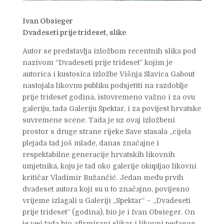
Ivan Obsieger
Dvadeseti prije trideset, slike
Autor se predstavlja izložbom recentnih slika pod
nazivom “Dvadeseti prije trideset” kojim je
autorica i kustosica izložbe Višnja Slavica Gabout
nastojala likovnu publiku podsjetiti na razdoblje
prije trideset godina, istovremeno važno i za ovu
galeriju, tada Galeriju Spektar, i za povijest hrvatske
suvremene scene. Tada je uz ovaj izložbeni
prostor s druge strane rijeke Save stasala „cijela
plejada tad još mlade, danas značajne i
respektabilne generacije hrvatskih likovnih
umjetnika, koju je tad oko galerije okupljao likovni
kritičar Vladimir Bužančić. Jedan među prvih
dvadeset autora koji su u to značajno, povijesno
vrijeme izlagali u Galeriji „Spektar“ – „Dvadeseti
prije trideset“ (godina), bio je i Ivan Obsieger. On
je već tada bio afirmirani slikar i likovni pedagog,