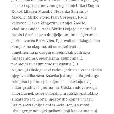
a uz to i spiritus movens grupe umjetnika (Eugen
Kokot, Mladen Macolić, Nevenka Šafranić-
Macolić, Mirko Stojić, Ivan Obsieger, Fadil
Vejzović, Ljerka Žingerlin, Danijel Žabčić,
Vladimir Gudac, Nada Škrlin) koja je zajednički
radila i družila se u dodijeljenim im atelijerima u
parku dvorca Brezovica. Djelovali su i izlagali kao
kompaktna skupina, ali su surađivali i s
umjetnicima iz drugih umjetničkih područja
(glazbenicima, pjesnicima, glumcima…),
promovirajući umjetnost i kulturu. (…)
Najnoviji Obsiegerovi radovi jedna su vrst sažetka
njegova slikarstva. Sažetka jednoga stila, jednoga
rukopisa i jedne cjelokupne estetike koju ovaj
slikar gradi već godinama. Stilski, radovi ovoga
autora uvijek su se ubrajali u hrvatsko apstraktno
slikarstvo i to u onaj njegov dio koji je u tragu
lirske apstrakcije i enformela. Jer, u osnovi,
Obsieger je oduvijek prilazio boji kao primarnoj