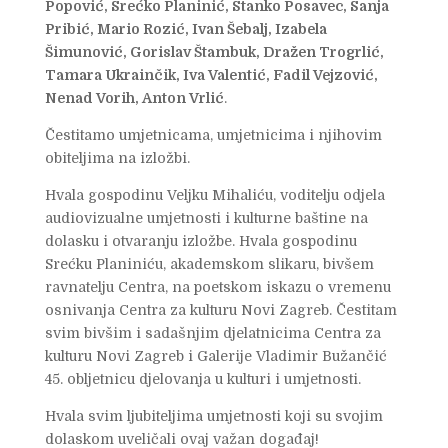
Popović, Srećko Planinić, Stanko Posavec, Sanja
Pribić, Mario Rozić, Ivan Šebalj, Izabela
Šimunović, Gorislav Štambuk, Dražen Trogrlić,
Tamara Ukrainčik, Iva Valentić, Fadil Vejzović,
Nenad Vorih, Anton Vrlić
.
Čestitamo umjetnicama, umjetnicima i njihovim
obiteljima na izložbi.
Hvala gospodinu Veljku Mihaliću, voditelju odjela
audiovizualne umjetnosti i kulturne baštine na
dolasku i otvaranju izložbe. Hvala gospodinu
Srećku Planiniću, akademskom slikaru, bivšem
ravnatelju Centra, na poetskom iskazu o vremenu
osnivanja Centra za kulturu Novi Zagreb. Čestitam
svim bivšim i sadašnjim djelatnicima Centra za
kulturu Novi Zagreb i Galerije Vladimir Bužančić
45. obljetnicu djelovanja u kulturi i umjetnosti.
Hvala svim ljubiteljima umjetnosti koji su svojim
dolaskom uveličali ovaj važan događaj!