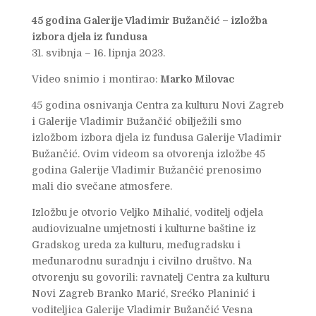
45 godina Galerije Vladimir Bužančić – izložba
izbora djela iz fundusa
31. svibnja – 16. lipnja 2023.
Video snimio i montirao:
Marko Milovac
45 godina osnivanja Centra za kulturu Novi Zagreb
i Galerije Vladimir Bužančić obilježili smo
izložbom izbora djela iz fundusa Galerije Vladimir
Bužančić. Ovim videom sa otvorenja izložbe 45
godina Galerije Vladimir Bužančić prenosimo
mali dio svečane atmosfere.
Izložbu je otvorio Veljko Mihalić, voditelj odjela
audiovizualne umjetnosti i kulturne baštine iz
Gradskog ureda za kulturu, međugradsku i
međunarodnu suradnju i civilno društvo. Na
otvorenju su govorili: ravnatelj Centra za kulturu
Novi Zagreb Branko Marić, Srećko Planinić i
voditeljica Galerije Vladimir Bužančić Vesna