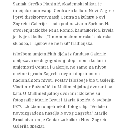
Šantak. Srećko Planinić, akademski slikar, je
inicijator osnivanja Centra za kulturu Novi Zagreb
i prvi direktor/ravnatelj Centra za kulturu Novi
Zagreb i Galerije – tada pod nazivom Spektar. Na
otvorenju izložbe Nina Romić, kantautorica, izvela
je dvije skladbe: „U mom malom mraku“ autorska
skladba, i „Ljubav se ne trži!“ tradicijska.
Izložbom umjetničkih djela iz fundusa Galerije
obilježava se dugogodišnji doprinos u kulturi i
umjetnosti Centra i Galerije, ne samo na nivou
općine i grada Zagreba nego i doprinos na
nacionalnom nivou. Postav izložbe je bio u Galeriji
Vladimir Bužančić i u Multimedijalnoj dvorani na
katu. U Multimedijalnoj dvorani izložene su
fotografije Marije Braut i Maria Rozića. 5. svibnja
1977. izložbom umjetničkih fotografija “Vedute i
novoizgrađena naselja Novog Zagreba” Marije
Braut otvoren je Centar za kulturu Novi Zagreb i
Galerija Spektar.