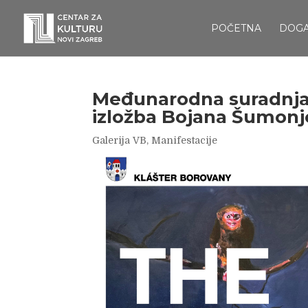
POČETNA
DOG
Međunarodna suradnja
izložba Bojana Šumonj
Galerija VB
,
Manifestacije