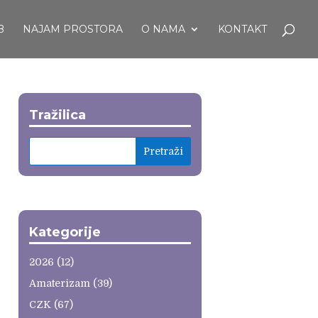
B
NAJAM PROSTORA
O NAMA
KONTAKT
Tražilica
Kategorije
2026
(12)
Amaterizam
(39)
CZK
(67)