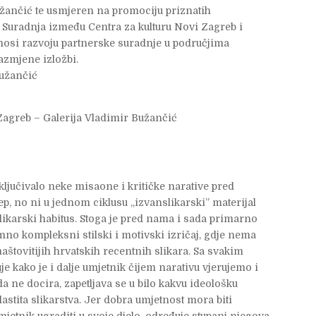
žančić te usmjeren na promociju priznatih
 Suradnja između Centra za kulturu Novi Zagreb i
donosi razvoju partnerske suradnje u područjima
razmjene izložbi.
Bužančić
Zagreb – Galerija Vladimir Bužančić
ključivalo neke misaone i kritičke narative pred
jep, no ni u jednom ciklusu „izvanslikarski” materijal
likarski habitus. Stoga je pred nama i sada primarno
no kompleksni stilski i motivski izričaj, gdje nema
štovitijih hrvatskih recentnih slikara. Sa svakim
 kako je i dalje umjetnik čijem narativu vjerujemo i
 da ne docira, zapetljava se u bilo kakvu ideološku
lastita slikarstva. Jer dobra umjetnost mora biti