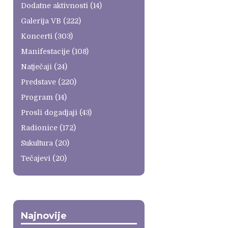
Dodatne aktivnosti
(14)
Galerija VB
(222)
Koncerti
(303)
Manifestacije
(108)
Natječaji
(24)
Predstave
(220)
Program
(14)
Prosli dogadjaji
(43)
Radionice
(172)
Sukultura
(20)
Tečajevi
(20)
Najnovije