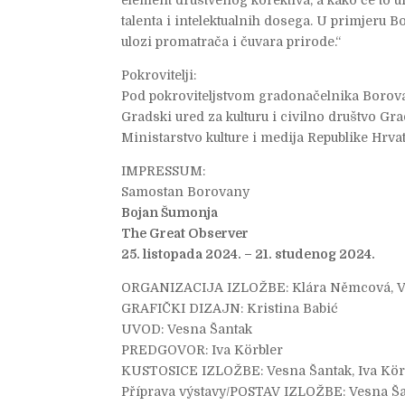
element društvenog korektiva, a kako će to um
talenta i intelektualnih dosega. U primjeru 
ulozi promatrača i čuvara prirode.“
Pokrovitelji:
Pod pokroviteljstvom gradonačelnika Borovan
Gradski ured za kulturu i civilno društvo Gr
Ministarstvo kulture i medija Republike Hrva
IMPRESSUM:
Samostan Borovany
Bojan Šumonja
The Great Observer
25. listopada 2024. – 21. studenog 2024.
ORGANIZACIJA IZLOŽBE: Klára Němcová, V
GRAFIČKI DIZAJN: Kristina Babić
UVOD: Vesna Šantak
PREDGOVOR: Iva Körbler
KUSTOSICE IZLOŽBE: Vesna Šantak, Iva Kör
Příprava výstavy/POSTAV IZLOŽBE: Vesna Ša