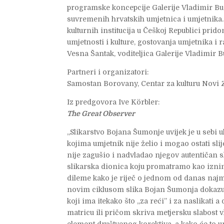
programske koncepcije Galerije Vladimir Bu
suvremenih hrvatskih umjetnica i umjetnika.
kulturnih institucija u Češkoj Republici pri
umjetnosti i kulture, gostovanja umjetnika i 
Vesna Šantak, voditeljica Galerije Vladimir 
Partneri i organizatori:
Samostan Borovany, Centar za kulturu Novi 
Iz predgovora Ive Körbler:
The Great Observer
„Slikarstvo Bojana Šumonje uvijek je u sebi u
kojima umjetnik nije želio i mogao ostati sli
nije zagušio i nadvladao njegov autentičan s
slikarska dionica koju promatramo kao iznim
dileme kako je riječ o jednom od danas najma
novim ciklusom slika Bojan Šumonja dokazuje
koji ima itekako što „za reći” i za naslikati a
matricu ili pričom skriva metjersku slabost v