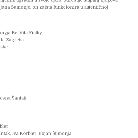
jetnik ugraditi u svoje djelo, određuje stupanj njegova
Bojana Šumonje, on zaista funkcionira u autentičnoj
yja Bc. Víta Fialky
ada Zagreba
tske
esna Šantak
bler
ntak, Iva Körbler, Bojan Šumonja