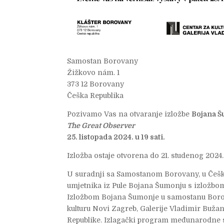
Samostan Borovany
Žižkovo nám. 1
373 12 Borovany
Češka Republika
Pozivamo Vas na otvaranje izložbe
Bojana 
The Great Observer
25. listopada 2024. u 19 sati.
Izložba ostaje otvorena do 21. studenog 2024.
U suradnji sa Samostanom Borovany, u Češk
umjetnika iz Pule Bojana Šumonju s izložbom
Izložbom Bojana Šumonje u samostanu Borov
kulturu Novi Zagreb, Galerije Vladimir Bužanč
Republike. Izlagački program međunarodne su