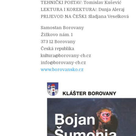
TEHNIČKI POSTAV: Tomislav Kušević
LEKTURA I KOREKTURA/: Dunja Aleraj
PRIJEVOD NA ČEŠKI: Sladjana Veselková
Samostan Borovany
Žižkovo nám. 1
373 12 Borovany
Česká republika
kultura@borovany-cb.cz
info@borovany-cb.cz
www.borovansko.cz