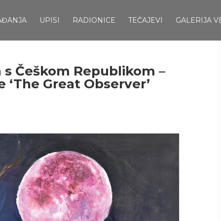
AĐANJA
UPISI
RADIONICE
TEČAJEVI
GALERIJA V
 s Češkom Republikom –
e ‘The Great Observer’