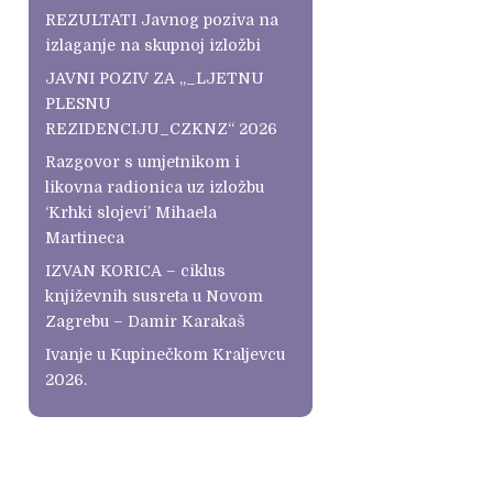
REZULTATI Javnog poziva na
izlaganje na skupnoj izložbi
JAVNI POZIV ZA „_LJETNU
PLESNU
REZIDENCIJU_CZKNZ“ 2026
Razgovor s umjetnikom i
likovna radionica uz izložbu
‘Krhki slojevi’ Mihaela
Martineca
IZVAN KORICA – ciklus
književnih susreta u Novom
Zagrebu – Damir Karakaš
Ivanje u Kupinečkom Kraljevcu
2026.