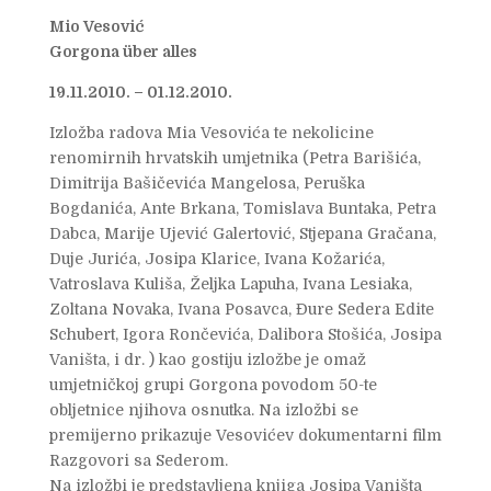
Mio Vesović
Gorgona über alles
19.11.2010. – 01.12.2010.
Izložba radova Mia Vesovića te nekolicine
renomirnih hrvatskih umjetnika (Petra Barišića,
Dimitrija Bašičevića Mangelosa, Peruška
Bogdanića, Ante Brkana, Tomislava Buntaka, Petra
Dabca, Marije Ujević Galertović, Stjepana Gračana,
Duje Jurića, Josipa Klarice, Ivana Kožarića,
Vatroslava Kuliša, Željka Lapuha, Ivana Lesiaka,
Zoltana Novaka, Ivana Posavca, Đure Sedera Edite
Schubert, Igora Rončevića, Dalibora Stošića, Josipa
Vaništa, i dr. ) kao gostiju izložbe je omaž
umjetničkoj grupi Gorgona povodom 50-te
obljetnice njihova osnutka. Na izložbi se
premijerno prikazuje Vesovićev dokumentarni film
Razgovori sa Sederom.
Na izložbi je predstavljena knjiga Josipa Vaništa