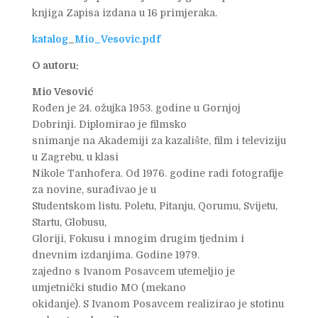
knjiga Zapisa izdana u 16 primjeraka.
katalog
_
Mio_Vesovic.pdf
O autoru:
Mio Vesović
Rođen je 24. ožujka 1953. godine u Gornjoj
Dobrinji. Diplomirao je filmsko
snimanje na Akademiji za kazalište, film i televiziju
u Zagrebu, u klasi
Nikole Tanhofera. Od 1976. godine radi fotografije
za novine, surađivao je u
Studentskom listu. Poletu, Pitanju, Qorumu, Svijetu,
Startu, Globusu,
Gloriji, Fokusu i mnogim drugim tjednim i
dnevnim izdanjima. Godine 1979.
zajedno s Ivanom Posavcem utemeljio je
umjetnički studio MO (mekano
okidanje). S Ivanom Posavcem realizirao je stotinu