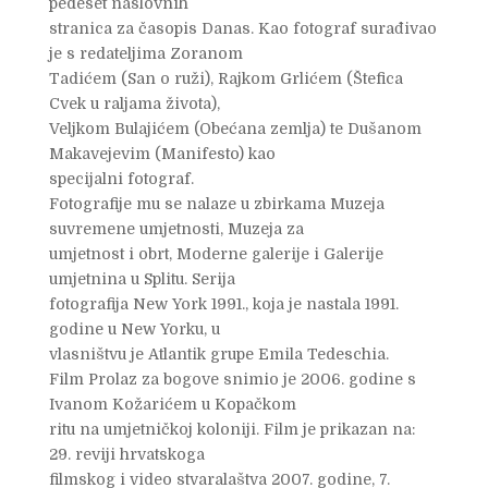
pedeset naslovnih
stranica za časopis Danas. Kao fotograf surađivao
je s redateljima Zoranom
Tadićem (San o ruži), Rajkom Grlićem (Štefica
Cvek u raljama života),
Veljkom Bulajićem (Obećana zemlja) te Dušanom
Makavejevim (Manifesto) kao
specijalni fotograf.
Fotografije mu se nalaze u zbirkama Muzeja
suvremene umjetnosti, Muzeja za
umjetnost i obrt, Moderne galerije i Galerije
umjetnina u Splitu. Serija
fotografija New York 1991., koja je nastala 1991.
godine u New Yorku, u
vlasništvu je Atlantik grupe Emila Tedeschia.
Film Prolaz za bogove snimio je 2006. godine s
Ivanom Kožarićem u Kopačkom
ritu na umjetničkoj koloniji. Film je prikazan na:
29. reviji hrvatskoga
filmskog i video stvaralaštva 2007. godine, 7.