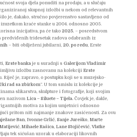
ćnost svoja djela ponuditi na prodaju, a u slučaju
organiziranoj skupnoj izložbi u nekom od relevantnih
šilo je, dakako, stručno povjerenstvo sastavljeno od
S izuzetkom kraće stanke u 2004. odnosno 2005.
korisna inicijativa, pa će tako
2025.
– posredstvom
s predviđenih tridesetak radova odabranih iz
enih
– biti obilježeni jubilarni,
20. po redu
, Erste
ti,
Erste banka
je u suradnji s
Galerijom Vladimir
nimljivu izložbu zasnovanu na kolekciji
Erste
. Riječ je, zapravo, o postupku koji se u muzejsko-
čki rad sa zbirkom
“. U tom smislu iz kolekcije je
nama slikarstva, skulpture i fotografije, koji svojim
njen nazivom
Lica – Siluete – Tijela.
Čovjek je, dakle,
trigantnijih motiva za kojim umjetnici odnosno
ujući pritom niti najmanje znakove zasićenosti. Za ovu
nježane Ban
,
Ivonne Grlić
,
Sanje Jureško
,
Marte
 Matijević
,
Mihaele Rašica
,
Lane Stojičević
,
Vlatke
ljaju tek sićušan uzorak u elaboraciji likovnih