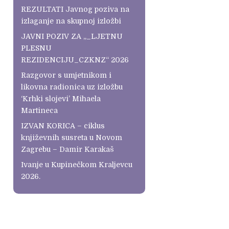
REZULTATI Javnog poziva na
izlaganje na skupnoj izložbi
JAVNI POZIV ZA „_LJETNU
PLESNU
REZIDENCIJU_CZKNZ“ 2026
Razgovor s umjetnikom i
likovna radionica uz izložbu
‘Krhki slojevi’ Mihaela
Martineca
IZVAN KORICA – ciklus
književnih susreta u Novom
Zagrebu – Damir Karakaš
Ivanje u Kupinečkom Kraljevcu
2026.