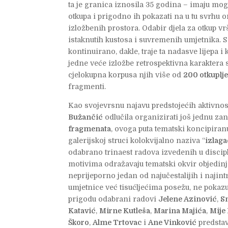
ta je granica iznosila 35 godina – imaju mogu
otkupa i prigodno ih pokazati na u tu svrhu 
izložbenih prostora. Odabir djela za otkup vr
istaknutih kustosa i suvremenih umjetnika. 
kontinuirano, dakle, traje ta nadasve lijepa i 
jedne veće izložbe retrospektivna karaktera 
cjelokupna korpusa njih više od
200 otkuplj
fragmenti.
Kao svojevrsnu najavu predstojećih aktivnos
Bužančić
odlučila organizirati još jednu za
fragmenata
, ovoga puta tematski koncipiranu
galerijskoj struci kolokvijalno naziva “
izlaga
odabrano trinaest radova izvedenih u discipli
motivima odražavaju tematski okvir objedi
neprijeporno jedan od najučestalijih i najin
umjetnice već tisućljećima posežu, ne pokaz
prigodu odabrani radovi
Jelene Azinović
,
S
Katavić
,
Mirne Kutleša
,
Marina Majića
,
Mije
Škoro
,
Alme Trtovac
i
Ane Vinković
predstav