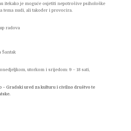
emu itekako je moguće osjetiti nepotrošive psihološke
 tema nudi, ali također i provocira.
kup radova
a Šantak
nedjeljkom, utorkom i srijedom: 9 – 18 sati,
– Gradski ured za kulturu i civilno društvo te
atske.