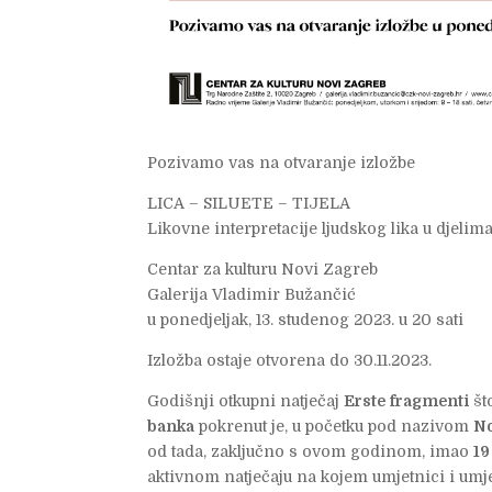
Pozivamo vas na otvaranje izložbe
LICA – SILUETE – TIJELA
Likovne interpretacije ljudskog lika u djelim
Centar za kulturu Novi Zagreb
Galerija Vladimir Bužančić
u ponedjeljak, 13. studenog 2023. u 20 sati
Izložba ostaje otvorena do 30.11.2023.
Godišnji otkupni natječaj
Erste fragmenti
št
banka
pokrenut je, u početku pod nazivom
No
od tada, zaključno s ovom godinom, imao
19
aktivnom natječaju na kojem umjetnici i umje