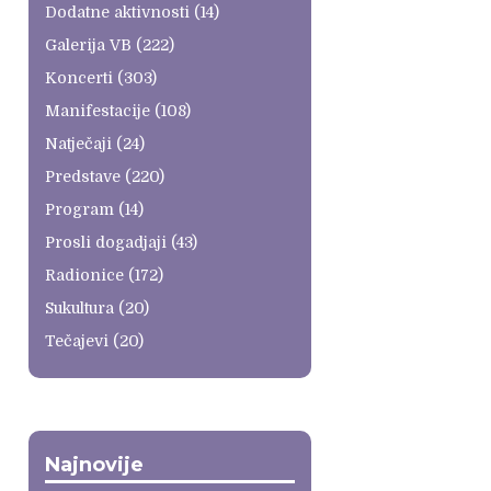
Dodatne aktivnosti
(14)
Galerija VB
(222)
Koncerti
(303)
Manifestacije
(108)
Natječaji
(24)
Predstave
(220)
Program
(14)
Prosli dogadjaji
(43)
Radionice
(172)
Sukultura
(20)
Tečajevi
(20)
Najnovije