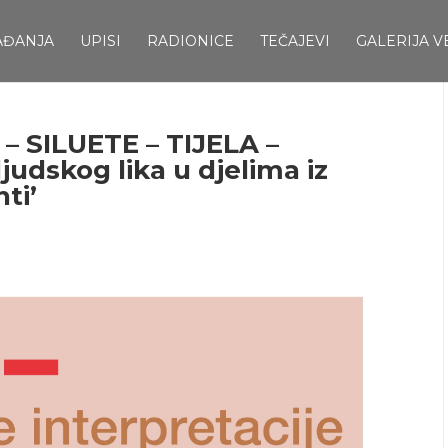
AĐANJA
UPISI
RADIONICE
TEČAJEVI
GALERIJA V
 – SILUETE – TIJELA –
ljudskog lika u djelima iz
ti’