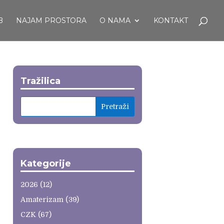
B
NAJAM PROSTORA
O NAMA
KONTAKT
Tražilica
Kategorije
2026
(12)
Amaterizam
(39)
CZK
(67)