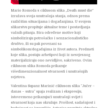
Mario Romoda s ciklusom slika „Death must die“
izražava svoja unutrašnja stanja, odnos prema
različitim situacijama i događanjima. U svojem
slikarstvu propituje aktualne teme i postavljanja
važnih pitanja. Bira određene motive koji
simboliziraju potrošačko i senzacionalističko
društvo, ili su pak povezani sa
simbolikom/događajima iz život autora. Predmeti
koje slika, postaju arhetipovi koji iz nesvjesnog
materijaliziraju ono nevidljivo, sakriveno. Ovim
ciklusom slika Romoda prikazuje
višedimenzionalnost stvarnosti i unutrašnjih
svjetova.
Valentina Supanz Marinić ciklusom slika ”Jučer –
danas – sutra” spaja realizam i ekspresiju,
istovremeno prikazujući unutrašnji svijet i
stvarnost koja nas okružuje. Prošlost, sadašnjost i
budućnost se isprepliću. Autorica propituje aktualne