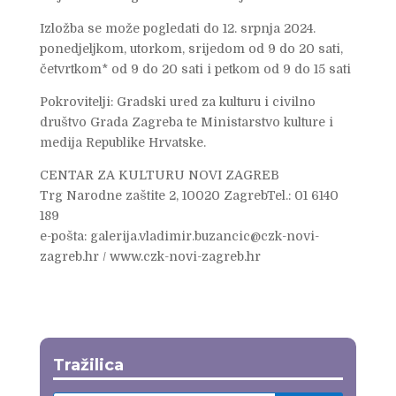
Izložba se može pogledati do 12. srpnja 2024.
ponedjeljkom, utorkom, srijedom od 9 do 20 sati,
četvrtkom* od 9 do 20 sati i petkom od 9 do 15 sati
Pokrovitelji: Gradski ured za kulturu i civilno
društvo Grada Zagreba te Ministarstvo kulture i
medija Republike Hrvatske.
CENTAR ZA KULTURU NOVI ZAGREB
Trg Narodne zaštite 2, 10020 ZagrebTel.: 01 6140
189
e-pošta: galerija.vladimir.buzancic@czk-novi-
zagreb.hr / www.czk-novi-zagreb.hr
Tražilica