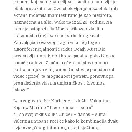
element koji se nenametljivo i suptilno ponavlja je
oblik pravokutnika. Ovo utjelovljenje nezaobilaznih
ekrana mobitela manifestirano je kao metafora,
naznačena na slici Wake up iz 2023. godine. Na
tome je autoportretu Mario prikazao vlastitu
usisanost u (ne)stvarnost virtualnog života.
Zahvaljujući ovakvoj fragmentarnoj logici
autoreferencijalnosti i ciklus Death Must Die
predstavlja narativno i konceptualno polazište za
buduće radove. Zvučna rečenica istovremeno
podrazumijeva zaigranost (naslov je posuđen od
video igrice), te mogućnost i potrebu ponovnoga
pronalaženja vlastita umjetničkog i životnog
iskaza.”
Iz predgovora Ive Körbler za izložbu Valentine
Supanz Marinić “Jučer- danas – sutra”
“… Za svoj ciklus slika „Jučer – danas – sutra“
Valentina Supanz reći će kako je kombinacija dvaju
svjetova: „Onog intimnog, u koji bježimo, i