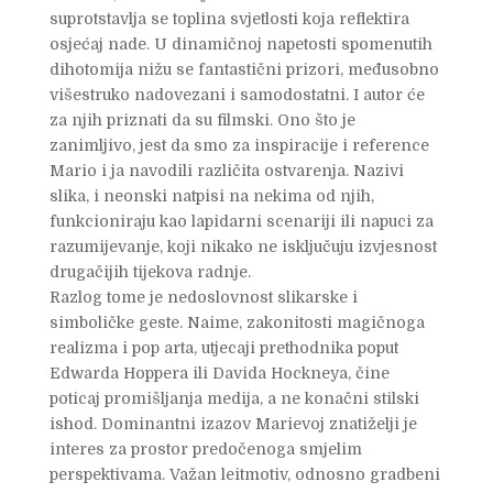
suprotstavlja se toplina svjetlosti koja reflektira
osjećaj nade. U dinamičnoj napetosti spomenutih
dihotomija nižu se fantastični prizori, međusobno
višestruko nadovezani i samodostatni. I autor će
za njih priznati da su filmski. Ono što je
zanimljivo, jest da smo za inspiracije i reference
Mario i ja navodili različita ostvarenja. Nazivi
slika, i neonski natpisi na nekima od njih,
funkcioniraju kao lapidarni scenariji ili napuci za
razumijevanje, koji nikako ne isključuju izvjesnost
drugačijih tijekova radnje.
Razlog tome je nedoslovnost slikarske i
simboličke geste. Naime, zakonitosti magičnoga
realizma i pop arta, utjecaji prethodnika poput
Edwarda Hoppera ili Davida Hockneya, čine
poticaj promišljanja medija, a ne konačni stilski
ishod. Dominantni izazov Marievoj znatiželji je
interes za prostor predočenoga smjelim
perspektivama. Važan leitmotiv, odnosno gradbeni