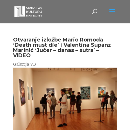
Otvaranje izložbe Mario Romoda
‘Death must die’ i Valentina Supanz
Marinić ‘Jučer – danas – sutra’ –
VIDEO
Galerija VB