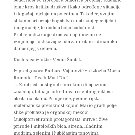
teme kroz kritiku društva i kako određene situacije
i događaji djeluju na pojedinca. Također, svojim
slikama prikazuje bogatstvo unutrašnjeg svijeta i
imaginacije, te nadu u bolju budućnost.
Problematiziranje društva i optimizam se
izmjenjuju, oslikavajući ubrzani ritam i dinamiku
današnjeg vremena.
Kustosica izložbe: Vesna Šantak.
Iz predgovora Barbare Vujanović za izložbu Maria
Romode “Death Must Die”
“… Kontrast, postignut u širokom dijapazonu
značenja, bitna je odrednica recentnog ciklusa
akrila na platnu. Primjerice, geometrijska,
matematička preciznost kojom Mario gradi polje
slike protuteža je organskoj mekoći
(auto)portretiranih protagonista, mrtve i žive
prirode i mitoloških bića, sirena. Hladnim,
modrim, zelenim i ljubičastim tonovima