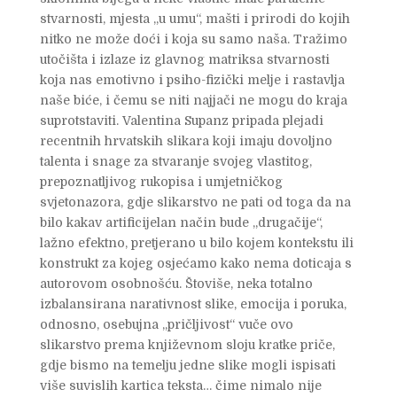
stvarnosti, mjesta „u umu“, mašti i prirodi do kojih
nitko ne može doći i koja su samo naša. Tražimo
utočišta i izlaze iz glavnog matriksa stvarnosti
koja nas emotivno i psiho-fizički melje i rastavlja
naše biće, i čemu se niti najjači ne mogu do kraja
suprotstaviti. Valentina Supanz pripada plejadi
recentnih hrvatskih slikara koji imaju dovoljno
talenta i snage za stvaranje svojeg vlastitog,
prepoznatljivog rukopisa i umjetničkog
svjetonazora, gdje slikarstvo ne pati od toga da na
bilo kakav artificijelan način bude „drugačije“,
lažno efektno, pretjerano u bilo kojem kontekstu ili
konstrukt za kojeg osjećamo kako nema doticaja s
autorovom osobnošću. Štoviše, neka totalno
izbalansirana narativnost slike, emocija i poruka,
odnosno, osebujna „pričljivost“ vuče ovo
slikarstvo prema književnom sloju kratke priče,
gdje bismo na temelju jedne slike mogli ispisati
više suvislih kartica teksta… čime nimalo nije