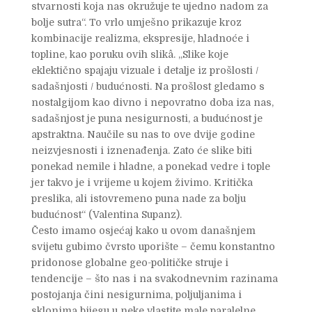
stvarnosti koja nas okružuje te ujedno nadom za
bolje sutra“. To vrlo umješno prikazuje kroz
kombinacije realizma, ekspresije, hladnoće i
topline, kao poruku ovih slikâ. „Slike koje
eklektično spajaju vizuale i detalje iz prošlosti /
sadašnjosti / budućnosti. Na prošlost gledamo s
nostalgijom kao divno i nepovratno doba iza nas,
sadašnjost je puna nesigurnosti, a budućnost je
apstraktna. Naučile su nas to ove dvije godine
neizvjesnosti i iznenađenja. Zato će slike biti
ponekad nemile i hladne, a ponekad vedre i tople
jer takvo je i vrijeme u kojem živimo. Kritička
preslika, ali istovremeno puna nade za bolju
budućnost“ (Valentina Supanz).
Često imamo osjećaj kako u ovom današnjem
svijetu gubimo čvrsto uporište – čemu konstantno
pridonose globalne geo-političke struje i
tendencije – što nas i na svakodnevnim razinama
postojanja čini nesigurnima, poljuljanima i
sklonima bijegu u neke vlastite male paralelne