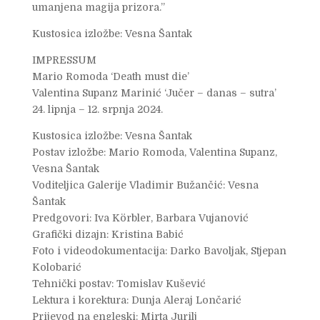
umanjena magija prizora.”
Kustosica izložbe: Vesna Šantak
IMPRESSUM
Mario Romoda ‘Death must die’
Valentina Supanz Marinić ‘Jučer – danas – sutra’
24. lipnja – 12. srpnja 2024.
Kustosica izložbe: Vesna Šantak
Postav izložbe: Mario Romoda, Valentina Supanz,
Vesna Šantak
Voditeljica Galerije Vladimir Bužančić: Vesna
Šantak
Predgovori: Iva Körbler, Barbara Vujanović
Grafički dizajn: Kristina Babić
Foto i videodokumentacija: Darko Bavoljak, Stjepan
Kolobarić
Tehnički postav: Tomislav Kušević
Lektura i korektura: Dunja Aleraj Lončarić
Prijevod na engleski: Mirta Jurilj