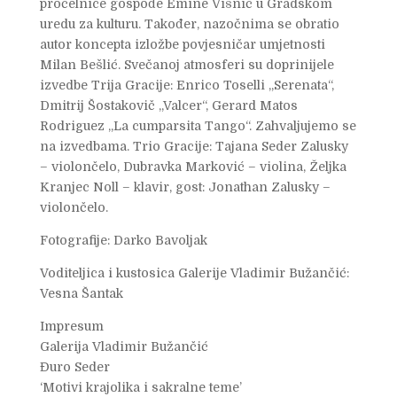
pročelnice gospođe Emine Višnić u Gradskom
uredu za kulturu. Također, nazočnima se obratio
autor koncepta izložbe povjesničar umjetnosti
Milan Bešlić. Svečanoj atmosferi su doprinijele
izvedbe Trija Gracije: Enrico Toselli „Serenata“,
Dmitrij Šostakovič „Valcer“, Gerard Matos
Rodriguez „La cumparsita Tango“. Zahvaljujemo se
na izvedbama. Trio Gracije: Tajana Seder Zalusky
– violončelo, Dubravka Marković – violina, Željka
Kranjec Noll – klavir, gost: Jonathan Zalusky –
violončelo.
Fotografije: Darko Bavoljak
Voditeljica i kustosica Galerije Vladimir Bužančić:
Vesna Šantak
Impresum
Galerija Vladimir Bužančić
Đuro Seder
‘Motivi krajolika i sakralne teme’