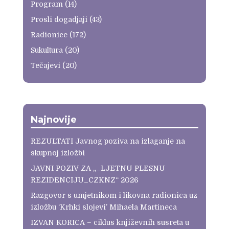
Program
(14)
Prosli dogadjaji
(43)
Radionice
(172)
Sukultura
(20)
Tečajevi
(20)
Najnovije
REZULTATI Javnog poziva na izlaganje na
skupnoj izložbi
JAVNI POZIV ZA „_LJETNU PLESNU
REZIDENCIJU_CZKNZ“ 2026
Razgovor s umjetnikom i likovna radionica uz
izložbu ‘Krhki slojevi’ Mihaela Martineca
IZVAN KORICA – ciklus književnih susreta u