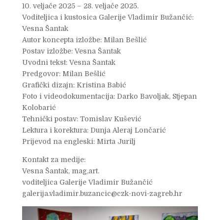
10. veljače 2025 – 28. veljače 2025.
Voditeljica i kustosica Galerije Vladimir Bužančić:
Vesna Šantak
Autor koncepta izložbe: Milan Bešlić
Postav izložbe: Vesna Šantak
Uvodni tekst: Vesna Šantak
Predgovor: Milan Bešlić
Grafički dizajn: Kristina Babić
Foto i videodokumentacija: Darko Bavoljak, Stjepan
Kolobarić
Tehnički postav: Tomislav Kušević
Lektura i korektura: Dunja Aleraj Lončarić
Prijevod na engleski: Mirta Jurilj
Kontakt za medije:
Vesna Šantak, mag,art.
voditeljica Galerije Vladimir Bužančić
galerija.vladimir.buzancic@czk-novi-zagreb.hr