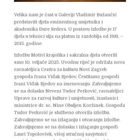
Velika nam je čast u Galeriji Vladimir Bužančić
predstaviti djela eminentnog umjetnika i
akademika Đure Sedera. U postavu izložbe je 17
djela u tehnici ulja na platnu iz razdoblja od 1981. –
2015. godine.
Izložbu Motivi krajolika i sakralna djela otvorili
smo 10. veljače 2025. Uvodnu riječ je održala nova
ravnateljica Centra za kulturu Novi Zagreb
gospođa Ivana Viđak Bjedov. Čestitamo gospođi
Ivani Viđak Bjedov na imenovanju. Zahvaljujemo
se na dolasku Neveni Tudor Perković, ravnateljici
Uprave za razvoj kulture i umjetnosti, izaslanici
ministrice dr. sc. Nine Obuljen Koržinek. Gospođa
Tudor Perković je službeno otvorila izložbu.
Zahvaljujemo se na izlaganju i otvaranju izložbe.
Zahvaljujemo se na dolasku i izlaganju gospođi
Lauri Topolovšek, višoj stručnoj savjetnici