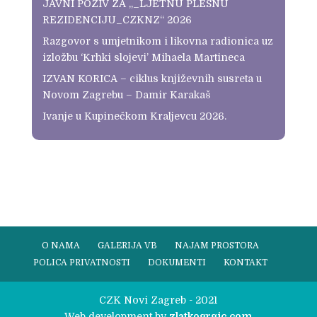
JAVNI POZIV ZA „_LJETNU PLESNU
REZIDENCIJU_CZKNZ“ 2026
Razgovor s umjetnikom i likovna radionica uz
izložbu ‘Krhki slojevi’ Mihaela Martineca
IZVAN KORICA – ciklus književnih susreta u
Novom Zagrebu – Damir Karakaš
Ivanje u Kupinečkom Kraljevcu 2026.
O NAMA
GALERIJA VB
NAJAM PROSTORA
POLICA PRIVATNOSTI
DOKUMENTI
KONTAKT
CZK Novi Zagreb - 2021
Web development by
zlatkogrgic.com