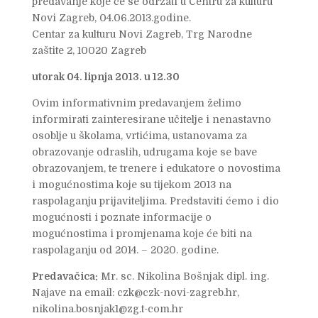
predavanje koje će se održati u Centru za kulturu
Novi Zagreb, 04.06.2013.godine.
Centar za kulturu Novi Zagreb, Trg Narodne
zaštite 2, 10020 Zagreb
utorak 04. lipnja 2013. u 12.30
Ovim informativnim predavanjem želimo
informirati zainteresirane učitelje i nenastavno
osoblje u školama, vrtićima, ustanovama za
obrazovanje odraslih, udrugama koje se bave
obrazovanjem, te trenere i edukatore o novostima
i mogućnostima koje su tijekom 2013 na
raspolaganju prijaviteljima. Predstaviti ćemo i dio
mogućnosti i poznate informacije o
mogućnostima i promjenama koje će biti na
raspolaganju od 2014. – 2020. godine.
Predavačica:
Mr. sc. Nikolina Bošnjak dipl. ing.
Najave na email: czk@czk-novi-zagreb.hr,
nikolina.bosnjak1@zg.t-com.hr