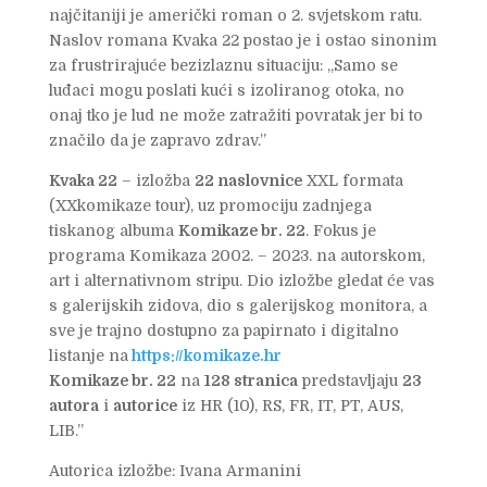
najčitaniji je američki roman o 2. svjetskom ratu.
Naslov romana Kvaka 22 postao je i ostao sinonim
za frustrirajuće bezizlaznu situaciju: „Samo se
luđaci mogu poslati kući s izoliranog otoka, no
onaj tko je lud ne može zatražiti povratak jer bi to
značilo da je zapravo zdrav.”
Kvaka 22
– izložba
22 naslovnice
XXL formata
(XXkomikaze tour), uz promociju zadnjega
tiskanog albuma
Komikaze br. 22
. Fokus je
programa Komikaza 2002. – 2023. na autorskom,
art i alternativnom stripu. Dio izložbe gledat će vas
s galerijskih zidova, dio s galerijskog monitora, a
sve je trajno dostupno za papirnato i digitalno
listanje na
https://komikaze.hr
Komikaze br. 22
na
128 stranica
predstavljaju
23
autora
i
autorice
iz HR (10), RS, FR, IT, PT, AUS,
LIB.”
Autorica izložbe: Ivana Armanini