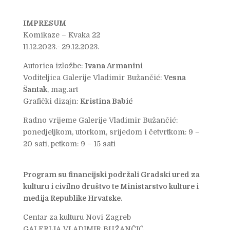
IMPRESUM
Komikaze – Kvaka 22
11.12.2023.- 29.12.2023.
Autorica izložbe:
Ivana Armanini
Voditeljica Galerije Vladimir Bužančić:
Vesna
Šantak
, mag.art
Grafički dizajn:
Kristina Babić
Radno vrijeme Galerije Vladimir Bužančić:
ponedjeljkom, utorkom, srijedom i četvrtkom: 9 –
20 sati, petkom: 9 – 15 sati
Program su financijski podržali Gradski ured za
kulturu i civilno društvo te Ministarstvo kulture i
medija Republike Hrvatske.
Centar za kulturu Novi Zagreb
GALERIJA VLADIMIR BUŽANČIĆ