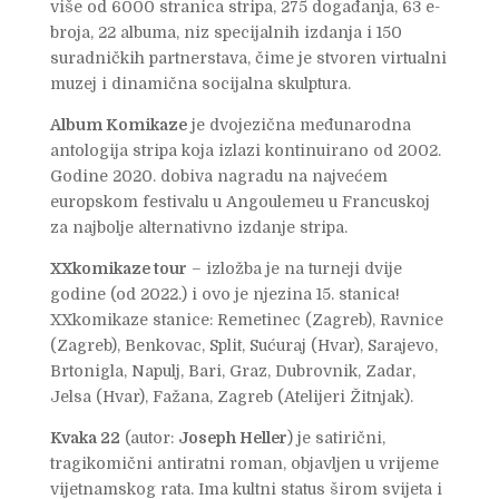
više od 6000 stranica stripa, 275 događanja, 63 e-
broja, 22 albuma, niz specijalnih izdanja i 150
suradničkih partnerstava, čime je stvoren virtualni
muzej i dinamična socijalna skulptura.
Album Komikaze
je dvojezična međunarodna
antologija stripa koja izlazi kontinuirano od 2002.
Godine 2020. dobiva nagradu na najvećem
europskom festivalu u Angoulemeu u Francuskoj
za najbolje alternativno izdanje stripa.
XXkomikaze tour
– izložba je na turneji dvije
godine (od 2022.) i ovo je njezina 15. stanica!
XXkomikaze stanice: Remetinec (Zagreb), Ravnice
(Zagreb), Benkovac, Split, Sućuraj (Hvar), Sarajevo,
Brtonigla, Napulj, Bari, Graz, Dubrovnik, Zadar,
Jelsa (Hvar), Fažana, Zagreb (Atelijeri Žitnjak).
Kvaka 22
(autor:
Joseph Heller
) je satirični,
tragikomični antiratni roman, objavljen u vrijeme
vijetnamskog rata. Ima kultni status širom svijeta i