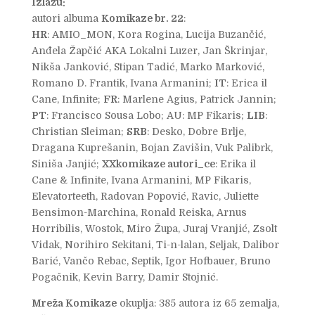
Izlažu:
autori albuma
Komikaze br. 22
:
HR
: AMIO_MON, Kora Rogina, Lucija Buzančić,
Anđela Žapčić AKA Lokalni Luzer, Jan Škrinjar,
Nikša Janković, Stipan Tadić, Marko Marković,
Romano D. Frantik, Ivana Armanini;
IT
: Erica il
Cane, Infinite;
FR
: Marlene Agius, Patrick Jannin;
PT
: Francisco Sousa Lobo; AU: MP Fikaris;
LIB
:
Christian Sleiman;
SRB
: Desko, Dobre Brlje,
Dragana Kuprešanin, Bojan Zavišin, Vuk Palibrk,
Siniša Janjić;
XXkomikaze autori_ce
: Erika il
Cane & Infinite, Ivana Armanini, MP Fikaris,
Elevatorteeth, Radovan Popović, Ravic, Juliette
Bensimon-Marchina, Ronald Reiska, Arnus
Horribilis, Wostok, Miro Župa, Juraj Vranjić, Zsolt
Vidak, Norihiro Sekitani, Ti-n-lalan, Seljak, Dalibor
Barić, Vančo Rebac, Septik, Igor Hofbauer, Bruno
Pogačnik, Kevin Barry, Damir Stojnić.
Mreža Komikaze
okuplja: 385 autora iz 65 zemalja,