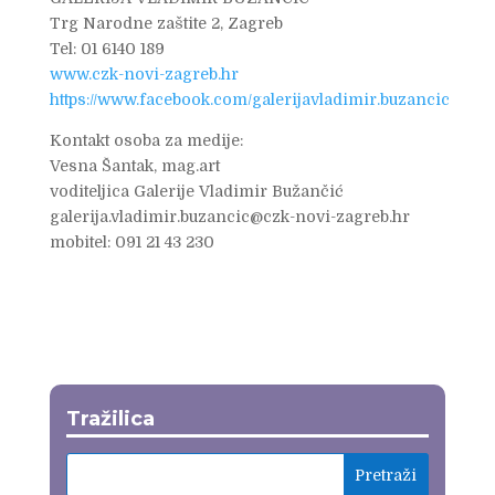
Trg Narodne zaštite 2, Zagreb
Tel: 01 6140 189
www.czk-novi-zagreb.hr
https://www.facebook.com/galerijavladimir.buzancic
Kontakt osoba za medije:
Vesna Šantak, mag.art
voditeljica Galerije Vladimir Bužančić
galerija.vladimir.buzancic@czk-novi-zagreb.hr
mobitel: 091 21 43 230
Tražilica