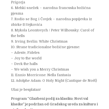
Prigorja
6. Mehki snežek – narodna francuska božićna
pjesma
7. Rodio se Bog i Čovjek – narodna popijevka iz
zbirke Đ.Vejkovića
8. Mykola Leontovych / Peter Wilhousky: Carol of
the bells
9. Irving Berlin: White Christmas
10. Strane tradicionalne božićne pjesme:
– Adeste, Fideles
– Joy to the world
– Deck the halls
– We wish you a Merry Christmas
11. Ennio Morricone: Nella fantasia
12. Adolphe Adam: O Holy Night (Cantique de Noël)
Ulaz je besplatan!
Program “Glazbeni podij za klasiku: Novi val
klasike” je podržan od Gradskog ureda za kulturu i