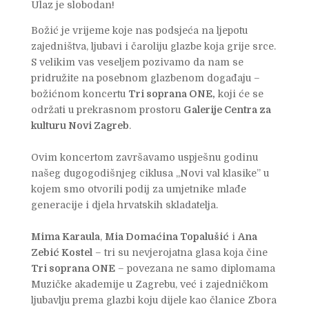
Ulaz je slobodan!
Božić je vrijeme koje nas podsjeća na ljepotu
zajedništva, ljubavi i čaroliju glazbe koja grije srce.
S velikim vas veseljem pozivamo da nam se
pridružite na posebnom glazbenom događaju –
božićnom koncertu
Tri soprana ONE,
koji će se
održati u prekrasnom prostoru
Galerije Centra za
kulturu Novi Zagreb
.
Ovim koncertom završavamo uspješnu godinu
našeg dugogodišnjeg ciklusa ,,Novi val klasike” u
kojem smo otvorili podij za umjetnike mlađe
generacije i djela hrvatskih skladatelja.
Mima Karaula
,
Mia Domaćina Topalušić
i
Ana
Zebić Kostel
– tri su nevjerojatna glasa koja čine
Tri soprana ONE
– povezana ne samo diplomama
Muzičke akademije u Zagrebu, već i zajedničkom
ljubavlju prema glazbi koju dijele kao članice Zbora