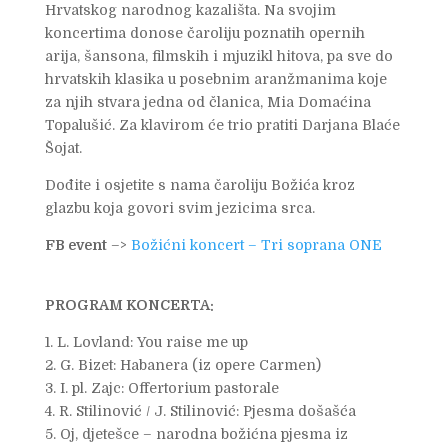
Hrvatskog narodnog kazališta. Na svojim
koncertima donose čaroliju poznatih opernih
arija, šansona, filmskih i mjuzikl hitova, pa sve do
hrvatskih klasika u posebnim aranžmanima koje
za njih stvara jedna od članica, Mia Domaćina
Topalušić. Za klavirom će trio pratiti Darjana Blaće
Šojat.
Dođite i osjetite s nama čaroliju Božića kroz
glazbu koja govori svim jezicima srca.
FB event
–>
Božićni koncert – Tri soprana ONE
PROGRAM KONCERTA:
1. L. Lovland: You raise me up
2. G. Bizet: Habanera (iz opere Carmen)
3. I. pl. Zajc: Offertorium pastorale
4. R. Stilinović / J. Stilinović: Pjesma došašća
5. Oj, djetešce – narodna božićna pjesma iz