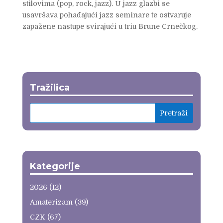
stilovima (pop, rock, jazz). U jazz glazbi se
usavršava pohađajući jazz seminare te ostvaruje
zapažene nastupe svirajući u triu Brune Crnečkog.
Tražilica
Kategorije
2026
(12)
Amaterizam
(39)
CZK
(67)