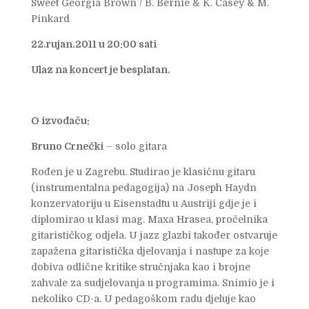
Sweet Georgia Brown / B. Bernie & K. Casey & M.
Pinkard
22.rujan.2011 u 20:00 sati
Ulaz na koncert je besplatan.
O izvođaču:
Bruno Crnečki
– solo gitara
Rođen je u Zagrebu. Studirao je klasičnu gitaru
(instrumentalna pedagogija) na Joseph Haydn
konzervatoriju u Eisenstadtu u Austriji gdje je i
diplomirao u klasi mag. Maxa Hrasea, pročelnika
gitarističkog odjela. U jazz glazbi također ostvaruje
zapažena gitaristička djelovanja i nastupe za koje
dobiva odlične kritike stručnjaka kao i brojne
zahvale za sudjelovanja u programima. Snimio je i
nekoliko CD-a. U pedagoškom radu djeluje kao