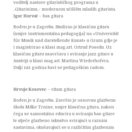
voditelj nastave gitarističkog programa u
..Gitarisimu..- modernom učilištu mladih gitarista.
Igor Horvat
– bas gitara
Rođen je u Zagrebu. Studirao je klasičnu gitaru
(smjer instrumentalna pedagogija) na «Universität
fűr Musik und darstellende Kunst» u Grazu gdje je
i magistrirao u klasi mag.art. Ortrud Posedu. Uz
klasičnu gitaru usavršava i sviranje jazz gitare u
Austriji u klasi mag.art. Martina Wiederhofera.
Dulji niz godina bavi se pedagoškim radom.
Hrvoje Kosovec
– ritam gitara
Rođen je u Zagrebu. Završio je osnovnu glazbenu
školu Milke Trnine, smjer klasična gitara, nakon
čega se samostalno educira u sviranju bas-gitare
te stječe glazbeno iskustvo svirajući u raznim
sastavima, okušavajući se u različitim glazbenim