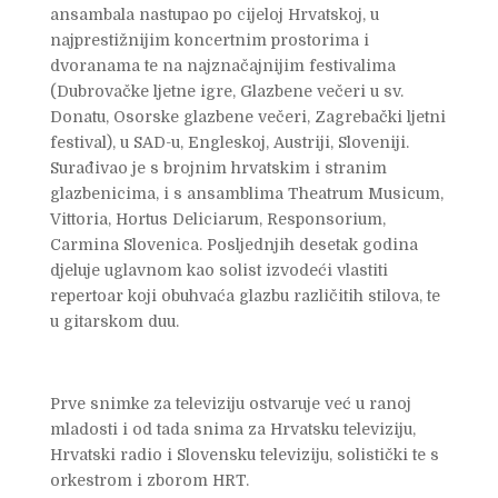
ansambala nastupao po cijeloj Hrvatskoj, u
najprestižnijim koncertnim prostorima i
dvoranama te na najznačajnijim festivalima
(Dubrovačke ljetne igre, Glazbene večeri u sv.
Donatu, Osorske glazbene večeri, Zagrebački ljetni
festival), u SAD-u, Engleskoj, Austriji, Sloveniji.
Surađivao je s brojnim hrvatskim i stranim
glazbenicima, i s ansamblima Theatrum Musicum,
Vittoria, Hortus Deliciarum, Responsorium,
Carmina Slovenica. Posljednjih desetak godina
djeluje uglavnom kao solist izvodeći vlastiti
repertoar koji obuhvaća glazbu različitih stilova, te
u gitarskom duu.
Prve snimke za televiziju ostvaruje već u ranoj
mladosti i od tada snima za Hrvatsku televiziju,
Hrvatski radio i Slovensku televiziju, solistički te s
orkestrom i zborom HRT.