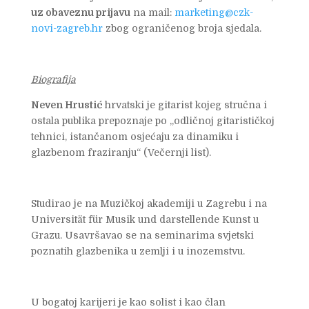
uz obaveznu prijavu
na mail:
marketing@czk-
novi-zagreb.hr
zbog ograničenog broja sjedala.
Biografija
Neven Hrustić
hrvatski je gitarist kojeg stručna i
ostala publika prepoznaje po „odličnoj gitarističkoj
tehnici, istančanom osjećaju za dinamiku i
glazbenom fraziranju“ (Večernji list).
Studirao je na Muzičkoj akademiji u Zagrebu i na
Universität für Musik und darstellende Kunst u
Grazu. Usavršavao se na seminarima svjetski
poznatih glazbenika u zemlji i u inozemstvu.
U bogatoj karijeri je kao solist i kao član