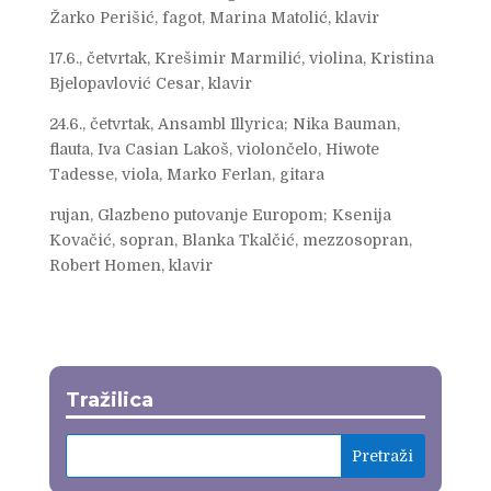
Žarko Perišić, fagot, Marina Matolić, klavir
17.6., četvrtak, Krešimir Marmilić, violina, Kristina
Bjelopavlović Cesar, klavir
24.6., četvrtak, Ansambl Illyrica; Nika Bauman,
flauta, Iva Casian Lakoš, violončelo, Hiwote
Tadesse, viola, Marko Ferlan, gitara
rujan, Glazbeno putovanje Europom; Ksenija
Kovačić, sopran, Blanka Tkalčić, mezzosopran,
Robert Homen, klavir
Tražilica