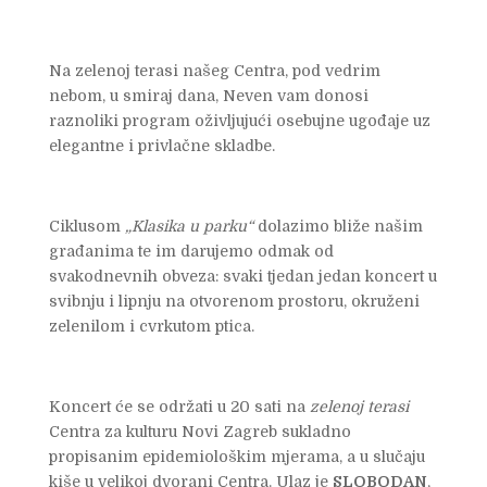
Na zelenoj terasi našeg Centra, pod vedrim
nebom, u smiraj dana, Neven vam donosi
raznoliki program oživljujući osebujne ugođaje uz
elegantne i privlačne skladbe.
Ciklusom
„Klasika u parku“
dolazimo bliže našim
građanima te im darujemo odmak od
svakodnevnih obveza: svaki tjedan jedan koncert u
svibnju i lipnju na otvorenom prostoru, okruženi
zelenilom i cvrkutom ptica.
Koncert će se održati u 20 sati na
zelenoj terasi
Centra za kulturu Novi Zagreb sukladno
propisanim epidemiološkim mjerama, a u slučaju
kiše u velikoj dvorani Centra. Ulaz je
SLOBODAN
,