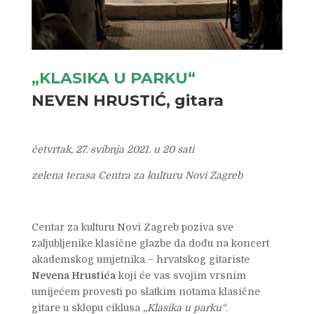
„KLASIKA U PARKU“
NEVEN HRUSTIĆ, gitara
četvrtak, 27. svibnja 2021. u 20 sati
zelena terasa Centra za kulturu Novi Zagreb
Centar za kulturu Novi Zagreb poziva sve
zaljubljenike klasične glazbe da dođu na koncert
akademskog umjetnika – hrvatskog gitariste
Nevena Hrustića
koji će vas svojim vrsnim
umijećem provesti po slatkim notama klasične
gitare u sklopu ciklusa
„Klasika u parku“
.