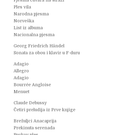
Pjesma čuvara na straži
Ples vila
Narodna pjesma
Norveška
List iz albuma
Nacionalna pjesma
Georg Friedrich Händel
Sonata za obou i klavir u F-duru
Adagio
Allegro
Adagio
Bourrée Angloise
Menuet
Claude Debussy
Četiri preludija iz Prve knjige
Brežuljci Anacaprija
Prekinuta serenada
Puckov ples