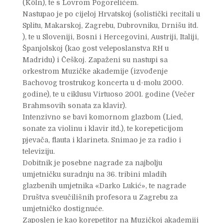
(Köln), te s Lovrom Pogorelićem.
Nastupao je po cijeloj Hrvatskoj (solistički recitali u
Splitu, Makarskoj, Zagrebu, Dubrovniku, Drnišu itd.
), te u Sloveniji, Bosni i Hercegovini, Austriji, Italiji,
Španjolskoj (kao gost veleposlanstva RH u
Madridu) i Češkoj. Zapaženi su nastupi sa
orkestrom Muzičke akademije (izvođenje
Bachovog trostrukog koncerta u d-molu 2000.
godine), te u ciklusu Virtuoso 2001. godine (Večer
Brahmsovih sonata za klavir).
Intenzivno se bavi komornom glazbom (Lied,
sonate za violinu i klavir itd.), te korepeticijom
pjevača, flauta i klarineta. Snimao je za radio i
televiziju.
Dobitnik je posebne nagrade za najbolju
umjetničku suradnju na 36. tribini mladih
glazbenih umjetnika «Darko Lukić», te nagrade
Društva sveučilišnih profesora u Zagrebu za
umjetničko dostignuće.
Zaposlen je kao korepetitor na Muzičkoj akademiji