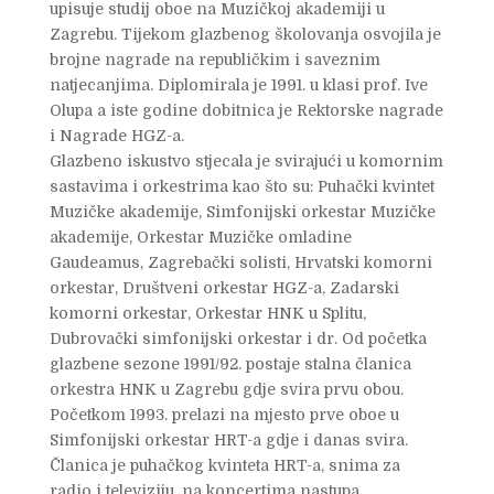
upisuje studij oboe na Muzičkoj akademiji u
Zagrebu. Tijekom glazbenog školovanja osvojila je
brojne nagrade na republičkim i saveznim
natjecanjima. Diplomirala je 1991. u klasi prof. Ive
Olupa a iste godine dobitnica je Rektorske nagrade
i Nagrade HGZ-a.
Glazbeno iskustvo stjecala je svirajući u komornim
sastavima i orkestrima kao što su: Puhački kvintet
Muzičke akademije, Simfonijski orkestar Muzičke
akademije, Orkestar Muzičke omladine
Gaudeamus, Zagrebački solisti, Hrvatski komorni
orkestar, Društveni orkestar HGZ-a, Zadarski
komorni orkestar, Orkestar HNK u Splitu,
Dubrovački simfonijski orkestar i dr. Od početka
glazbene sezone 1991/92. postaje stalna članica
orkestra HNK u Zagrebu gdje svira prvu obou.
Početkom 1993. prelazi na mjesto prve oboe u
Simfonijski orkestar HRT-a gdje i danas svira.
Članica je puhačkog kvinteta HRT-a, snima za
radio i televiziju, na koncertima nastupa