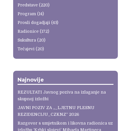
Predstave
(220)
Program
(14)
Prosli dogadjaji
(43)
Radionice
(172)
Sukultura
(20)
Tečajevi
(20)
Najnovije
REZULTATI Javnog poziva na izlaganje na
skupnoj izložbi
JAVNI POZIV ZA „_LJETNU PLESNU
REZIDENCIJU_CZKNZ“ 2026
Razgovor s umjetnikom i likovna radionica uz
izložbu ‘Krhki slojevi’ Mihaela Martineca