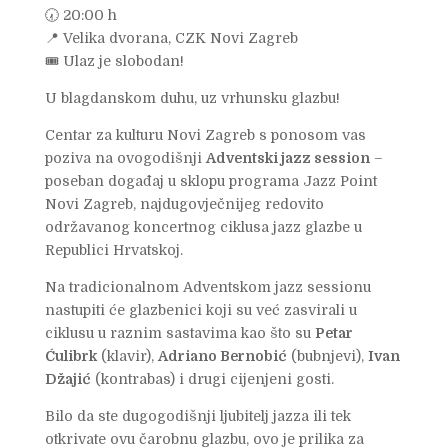
🕢 20:00 h
📍 Velika dvorana, CZK Novi Zagreb
🎟️ Ulaz je slobodan!
U blagdanskom duhu, uz vrhunsku glazbu!
Centar za kulturu Novi Zagreb s ponosom vas
poziva na ovogodišnji
Adventski jazz session
–
poseban događaj u sklopu programa Jazz Point
Novi Zagreb, najdugovječnijeg redovito
održavanog koncertnog ciklusa jazz glazbe u
Republici Hrvatskoj.
Na tradicionalnom Adventskom jazz sessionu
nastupiti će glazbenici koji su već zasvirali u
ciklusu u raznim sastavima kao što su
Petar
Ćulibrk
(klavir),
Adriano Bernobić
(bubnjevi),
Ivan
Džajić
(kontrabas) i drugi cijenjeni gosti.
Bilo da ste dugogodišnji ljubitelj jazza ili tek
otkrivate ovu čarobnu glazbu, ovo je prilika za