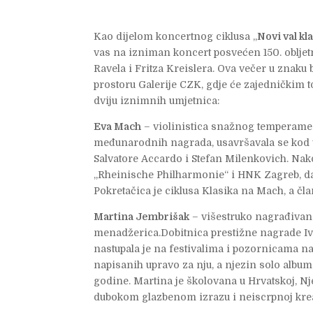
Kao dijelom koncertnog ciklusa ,,
Novi val kl
vas na izniman koncert posvećen 150. obljet
Ravela i Fritza Kreislera. Ova večer u znaku b
prostoru Galerije CZK, gdje će zajedničkim t
dviju iznimnih umjetnica:
Eva Mach
– violinistica snažnog temperamen
međunarodnih nagrada, usavršavala se kod v
Salvatore Accardo i Stefan Milenkovich. Na
„Rheinische Philharmonie“ i HNK Zagreb, dan
Pokretačica je ciklusa Klasika na Mach, a čl
Martina Jembrišak
– višestruko nagrađivan
menadžerica.Dobitnica prestižne nagrade Ivo
nastupala je na festivalima i pozornicama na 
napisanih upravo za nju, a njezin solo albu
godine. Martina je školovana u Hrvatskoj, Nje
dubokom glazbenom izrazu i neiscrpnoj krea