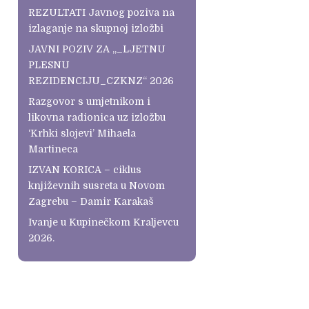
REZULTATI Javnog poziva na
izlaganje na skupnoj izložbi
JAVNI POZIV ZA „_LJETNU
PLESNU
REZIDENCIJU_CZKNZ“ 2026
Razgovor s umjetnikom i
likovna radionica uz izložbu
‘Krhki slojevi’ Mihaela
Martineca
IZVAN KORICA – ciklus
književnih susreta u Novom
Zagrebu – Damir Karakaš
Ivanje u Kupinečkom Kraljevcu
2026.