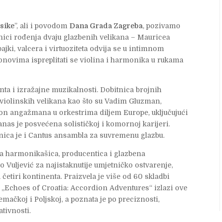
asike
”, ali i povodom
Dana Grada Zagreba
, pozivamo
nici rođenja dvaju glazbenih velikana – Mauricea
ajki, valcera i virtuoziteta odvija se u intimnom
onovima ispreplitati se violina i harmonika u rukama
ta i izražajne muzikalnosti. Dobitnica brojnih
iolinskih velikana kao što su Vadim Gluzman,
kon angažmana u orkestrima diljem Europe, uključujući
as je posvećena solističkoj i komornoj karijeri.
anica je i Cantus ansambla za suvremenu glazbu.
a harmonikašica, producentica i glazbena
 Vuljević za najistaknutije umjetničko ostvarenje,
četiri kontinenta. Praizvela je više od 60 skladbi
m „Echoes of Croatia: Accordion Adventures“ izlazi ove
mačkoj i Poljskoj, a poznata je po preciznosti,
tivnosti.