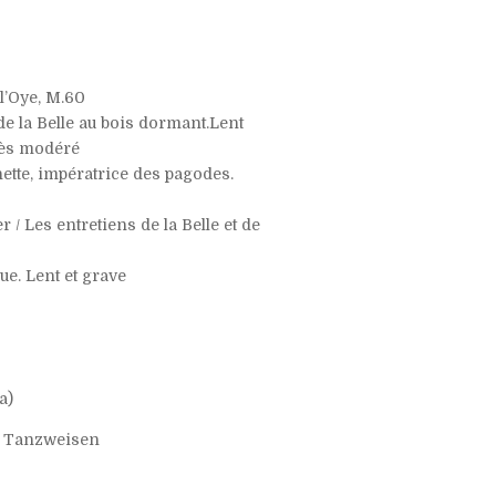
l’Oye, M.60
de la Belle au bois dormant.Lent
Très modéré
ette, impératrice des pagodes.
r / Les entretiens de la Belle et de
que. Lent et grave
a)
er Tanzweisen