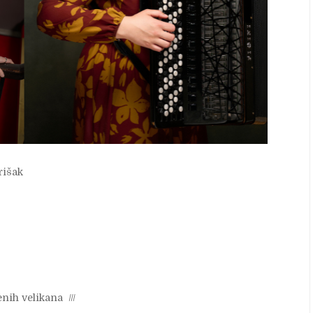
rišak
enih velikana ///