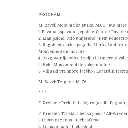
PROGRAM:
M. Ravel: Moja majka guska, M.60 / Ma mère 
1. Pavana uspavane ljepotice. Sporo / Pavane 
2. Mali palčić. Vrlo umjereno / Petit Poucet.
3. Rugobica, carica pagoda. Marš / Laideronn
Mouvement de marche
4. Razgovor ljepotice i zvijeri. Umjereni valce
la Bête. Mouvement de valse modéré
5. Vilinski vrt. Sporo i teško / Le jardin féeri
M. Ravel: Tzigane, M. 76
* * *
F. Kreisler: Preludij i allegro (u stilu Pugnanij
F. Kreisler: Tri stara bečka plesa / Alt-Wien
1. Ljubavni zanos / Liebesfreud
2. Ljubavni jadi / Liebesleid