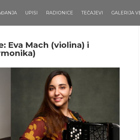
AĐANJA
UPISI
RADIONICE
TEČAJEVI
GALERIJA V
: Eva Mach (violina) i
rmonika)