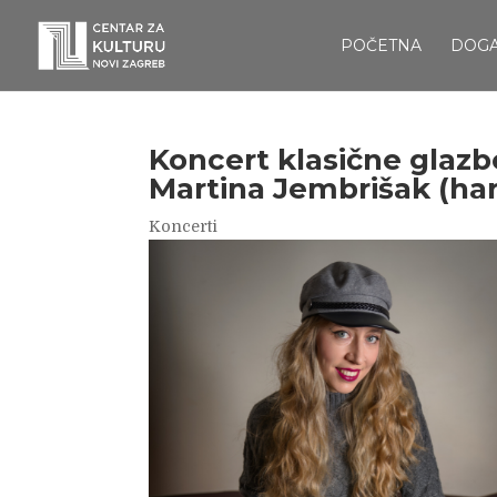
POČETNA
DOG
Koncert klasične glazbe
Martina Jembrišak (ha
Koncerti