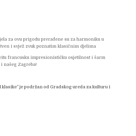
djela za ovu prigodu prerađene su za harmoniku u
tven i svjež zvuk poznatim klasičnim djelima
vitu francusku impresionističku osjetilnost i šarm
 i našeg Zagreba!
 klasike” je podržan od Gradskog ureda za kulturu i