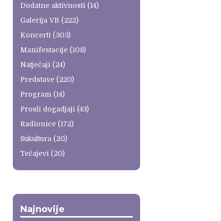
Dodatne aktivnosti
(14)
Galerija VB
(222)
Koncerti
(303)
Manifestacije
(108)
Natječaji
(24)
Predstave
(220)
Program
(14)
Prosli dogadjaji
(43)
Radionice
(172)
Sukultura
(20)
Tečajevi
(20)
Najnovije