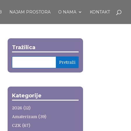
B
NAJAM PROSTORA
O NAMA
KONTAKT
Tražilica
Kategorije
2026
(12)
Amaterizam
(39)
CZK
(67)