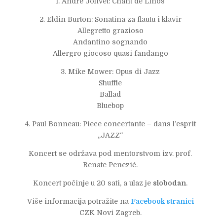
1. André Jolivet: Chant de Linos
2. Eldin Burton: Sonatina za flautu i klavir
Allegretto grazioso
Andantino sognando
Allergro giocoso quasi fandango
3. Mike Mower: Opus di Jazz
Shuffle
Ballad
Bluebop
4. Paul Bonneau: Piece concertante – dans l’esprit
„JAZZ“
Koncert se održava pod mentorstvom izv. prof.
Renate Penezić.
Koncert počinje u 20 sati, a ulaz je
slobodan
.
Više informacija potražite na
Facebook stranici
CZK Novi Zagreb.