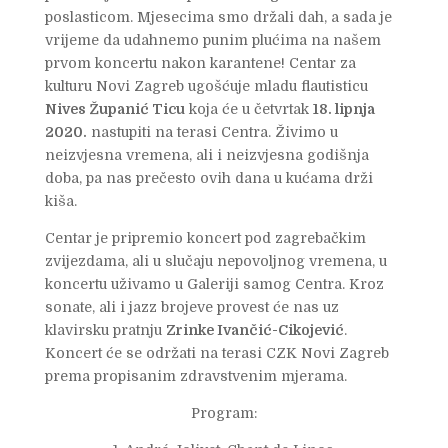
poslasticom. Mjesecima smo držali dah, a sada je
vrijeme da udahnemo punim plućima na našem
prvom koncertu nakon karantene! Centar za
kulturu Novi Zagreb ugošćuje mladu flautisticu
Nives Županić Ticu
koja će u četvrtak
18. lipnja
2020.
nastupiti na terasi Centra. Živimo u
neizvjesna vremena, ali i neizvjesna godišnja
doba, pa nas prečesto ovih dana u kućama drži
kiša.
Centar je pripremio koncert pod zagrebačkim
zvijezdama, ali u slučaju nepovoljnog vremena, u
koncertu uživamo u Galeriji samog Centra. Kroz
sonate, ali i jazz brojeve provest će nas uz
klavirsku pratnju
Zrinke Ivančić-Cikojević
.
Koncert će se održati na terasi CZK Novi Zagreb
prema propisanim zdravstvenim mjerama.
Program: