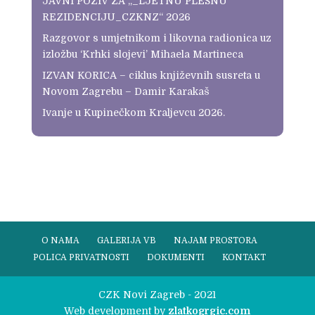
JAVNI POZIV ZA „_LJETNU PLESNU
REZIDENCIJU_CZKNZ“ 2026
Razgovor s umjetnikom i likovna radionica uz
izložbu ‘Krhki slojevi’ Mihaela Martineca
IZVAN KORICA – ciklus književnih susreta u
Novom Zagrebu – Damir Karakaš
Ivanje u Kupinečkom Kraljevcu 2026.
O NAMA
GALERIJA VB
NAJAM PROSTORA
POLICA PRIVATNOSTI
DOKUMENTI
KONTAKT
CZK Novi Zagreb - 2021
Web development by
zlatkogrgic.com