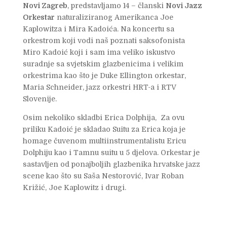
Novi Zagreb
, predstavljamo 14 – članski
Novi Jazz
Orkestar
naturaliziranog Amerikanca Joe
Kaplowitza i Mira Kadoića. Na koncertu sa
orkestrom koji vodi naš poznati saksofonista
Miro Kadoić koji i sam ima veliko iskustvo
suradnje sa svjetskim glazbenicima i velikim
orkestrima kao što je Duke Ellington orkestar,
Maria Schneider, jazz orkestri HRT-a i RTV
Slovenije.
Osim nekoliko skladbi Erica Dolphija, Za ovu
priliku Kadoić je skladao Suitu za Erica koja je
homage čuvenom multiinstrumentalistu Ericu
Dolphiju kao i Tamnu suitu u 5 djelova. Orkestar je
sastavljen od ponajboljih glazbenika hrvatske jazz
scene kao što su Saša Nestorović, Ivar Roban
Križić, Joe Kaplowitz i drugi.