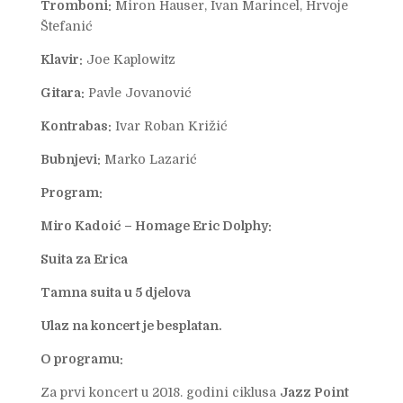
Tromboni:
Miron Hauser, Ivan Marincel, Hrvoje
Štefanić
Klavir:
Joe Kaplowitz
Gitara:
Pavle Jovanović
Kontrabas:
Ivar Roban Križić
Bubnjevi:
Marko Lazarić
Program:
Miro Kadoić – Homage Eric Dolphy:
Suita za Erica
Tamna suita u 5 djelova
Ulaz na koncert je besplatan.
O programu:
Za prvi koncert u 2018. godini ciklusa
Jazz Point