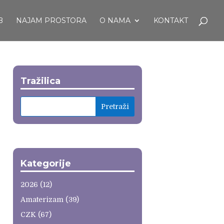
B
NAJAM PROSTORA
O NAMA
KONTAKT
Tražilica
Kategorije
2026
(12)
Amaterizam
(39)
CZK
(67)