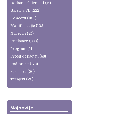
Dodatne aktivnosti
(14)
Galerija VB
(222)
Koncerti
(303)
Manifestacije
(108)
Natječaji
(24)
Predstave
(220)
Program
(14)
Prosli dogadjaji
(43)
Radionice
(172)
Sukultura
(20)
Tečajevi
(20)
Najnovije