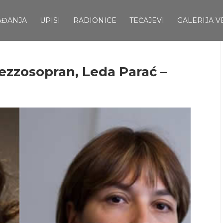
AĐANJA
UPISI
RADIONICE
TEČAJEVI
GALERIJA V
ezzosopran, Leda Parać –