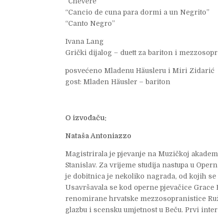
“Chévere”
“Cancio de cuna para dormi a un Negrito”
“Canto Negro”
Ivana Lang
Grički dijalog – duett za bariton i mezzosop
posvećeno Mladenu Häusleru i Miri Zidarić
gost: Mladen Häusler – bariton
O izvođaču:
Nataša Antoniazzo
Magistrirala je pjevanje na Muzičkoj akademi
Stanislav. Za vrijeme studija nastupa u Oper
je dobitnica je nekoliko nagrada, od kojih se
Usavršavala se kod operne pjevačice Grace B
renomirane hrvatske mezzosopranistice Ruže-
glazbu i scensku umjetnost u Beču. Prvi inte