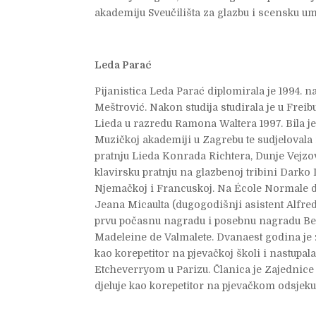
akademiju Sveučilišta za glazbu i scensku um
Leda Parać
Pijanistica Leda Parać diplomirala je 1994. 
Meštrović. Nakon studija studirala je u Freib
Lieda u razredu Ramona Waltera 1997. Bila j
Muzičkoj akademiji u Zagrebu te sudjelova
pratnju Lieda Konrada Richtera, Dunje Vejzov
klavirsku pratnju na glazbenoj tribini Darko L
Njemačkoj i Francuskoj. Na École Normale de
Jeana Micaulta (dugogodišnji asistent Alfred
prvu počasnu nagradu i posebnu nagradu Be
Madeleine de Valmalete. Dvanaest godina je ži
kao korepetitor na pjevačkoj školi i nastupal
Etcheverryom u Parizu. Članica je Zajednice
djeluje kao korepetitor na pjevačkom odsjek