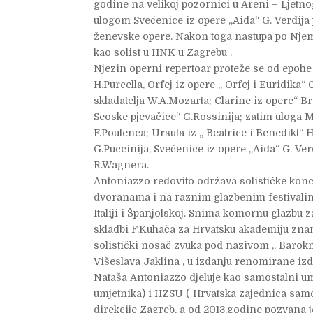
godine na velikoj pozornici u Areni – Ljetn
ulogom Svećenice iz opere „Aida“ G. Verdij
ženevske opere. Nakon toga nastupa po Njem
kao solist u HNK u Zagrebu .
Njezin operni repertoar proteže se od epohe 
H.Purcella, Orfej iz opere „ Orfej i Euridika
skladatelja W.A.Mozarta; Clarine iz opere“ B
Seoske pjevačice“ G.Rossinija; zatim uloga
F.Poulenca; Ursula iz „ Beatrice i Benedikt“ H
G.Puccinija, Svećenice iz opere „Aida“ G. Verd
R.Wagnera.
Antoniazzo redovito održava solističke kon
dvoranama i na raznim glazbenim festivalim
Italiji i Španjolskoj. Snima komornu glazbu za
skladbi F.Kuhača za Hrvatsku akademiju znano
solistički nosač zvuka pod nazivom „ Barokn
Višeslava Jaklina , u izdanju renomirane izd
Nataša Antoniazzo djeluje kao samostalni um
umjetnika) i HZSU ( Hrvatska zajednica samo
direkcije Zagreb, a od 2013.godine pozvana j