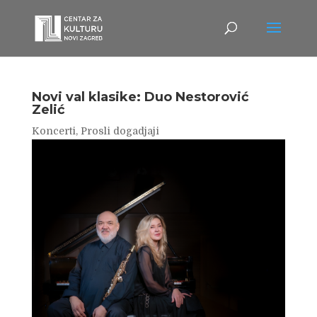
Novi val klasike: Duo Nestorović
Zelić
Koncerti
,
Prosli dogadjaji