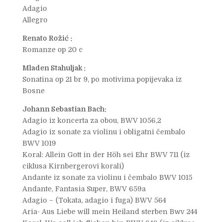
Adagio
Allegro
Renato Rožić :
Romanze op 20 c
Mladen Stahuljak :
Sonatina op 21 br 9, po motivima popijevaka iz
Bosne
Johann Sebastian Bach:
Adagio iz koncerta za obou, BWV 1056,2
Adagio iz sonate za violinu i obligatni čembalo
BWV 1019
Koral: Allein Gott in der Höh sei Ehr BWV 711 (iz
ciklusa Kirnbergerovi korali)
Andante iz sonate za violinu i čembalo BWV 1015
Andante, Fantasia Super, BWV 659a
Adagio – (Tokata, adagio i fuga) BWV 564
Aria- Aus Liebe will mein Heiland sterben Bwv 244