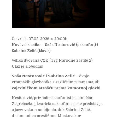
Četvrtak, 07.05. 2026. u 20:00h
Novi val klasike – Saša Nestorović (saksofon) i
Sabrina Zelić (klavir)
Velika dvorana CZK (Trg Narodne zaštite 2)
Ulaz je slobodan!
𝗦𝗮𝘀̌𝗮 𝗡𝗲𝘀𝘁𝗼𝗿𝗼𝘃𝗶𝗰́ i 𝗦𝗮𝗯𝗿𝗶𝗻𝗮 𝗭𝗲𝗹𝗶𝗰́ – dvoje
vrhunskih glazbenika s različitim putanjama, ali
𝘇𝗮𝗷𝗲𝗱𝗻𝗶𝗰̌𝗸𝗼𝗺 𝘀𝘁𝗿𝗮𝘀̌𝗰́𝘂 prema 𝗸𝗼𝗺𝗼𝗿𝗻𝗼𝗷 𝗴𝗹𝗮𝘇𝗯𝗶.
Nestorović, priznati saksofonist i stalni član
Zagrebačkog kvarteta saksofona, tu se predstavlja
u jazzovskom ambijentu, dok Sabrina Zelić,
diplomantica prestižnog Moskovskog