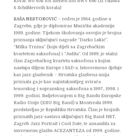
Koral: Wo soll ich fliehen hin BWV 646 (iz ciklusa
6 Schüblerovih korala)
SAŠA NESTOROVIĆ
– rođen je 1964. godine u
Zagrebu, gdje je diplomirao Muzičku akademiju
1989. godine. Tijekom školovanja osvojio je brojna
priznanja uključujući nagrade “Darko Lukić”,
“Milka Trnina” (koju dijeli sa Zagrebačkim
kvartetom saksofona) i “Judita”. Od 1989. je stalni
član Zagrebačkog kvarteta saksofona s kojim
nastupa diljem Europe i SAD-a. Istovremeno djeluje
kao jazz-glazbenik – Hrvatska glazbena unija
priznala ga je kao najistaknutijeg svirača
tenorskog i sopranskog saksofona u 1997., 1998. i
1999. godini. Sudjelovanjem u Big Bandu Europske
Radio Unije (EBU Big Band) u Montrealu 1999.
predstavljao je Republiku Hrvatsku. Član je brojnih
priznatih jazz-sastava uključujući Big Band HRT,
Zagreb Jazz Portrait i Cool Date, te ansambla za
suvremenu glazbu ACEZANTEZA od 1999. godine.