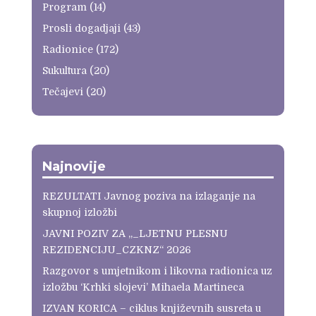
Program
(14)
Prosli dogadjaji
(43)
Radionice
(172)
Sukultura
(20)
Tečajevi
(20)
Najnovije
REZULTATI Javnog poziva na izlaganje na
skupnoj izložbi
JAVNI POZIV ZA „_LJETNU PLESNU
REZIDENCIJU_CZKNZ“ 2026
Razgovor s umjetnikom i likovna radionica uz
izložbu ‘Krhki slojevi’ Mihaela Martineca
IZVAN KORICA – ciklus književnih susreta u