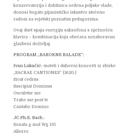
konzervatorija i dobitnica ordena poljske vlade,
donosi bogato pijanističko iskustvo stečeno
radom sa svjetski poznatim pedagozima.
Ovaj duet spaja energiju saksofona s nježnošću
klavira – kombinacija koja obećava nezaboravan
glazbeni doživljaj.
PROGRAM „BAROKNE BALADE“:
Ivan Lukačić:
moteti i duhovni koncerti iz zbirke
„SACRAE CANTIONES“ (1620.)
Sicut cedrus
Suscipiat Dominus
Osculetur me
Trahe me post te
Cantabo Domino
JC.Ph.E. Bach :
Sonata g mol Wg 135
Allegro