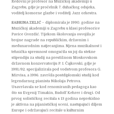
Redovni je profesor na Muzičkoj akademiji u
Zagrebu, gdje je pročelnik 7. duhačkog odsjeka,
voditelj komorne glazbe i voditelj Jazz orkestra.
SABRINA ZELIĆ
– diplomirala je 1990. godine na
Muzičkoj akademiji u Zagrebu u klasi profesorice
Pavice Gvozdić. Tijekom školovanja osvojila je
brojne nagrade na republičkim, državnim i
međunarodnim natjecanjima. Njena muzikalnost i
tehnička spremnost omogućila su joj da stekne
stipendiju za studij na prestižnom Moskovskom
državnom konzervatoriju P. I. Čajkovski, gdje je
1991./92. specijalizirala pod vodstvom profesora G.
Mirvisa, a 1996. završila postdiplomski studij kod
legendarnog pianista Nikolaja Petrova.
Usavršavala se kod renomiranih pedagoga kao
što su Evgenij Timakin, Rudolf Kehrer i drugi. Od
prvog solističkog recitala s 13 godina neprekidno
je aktivna na pijanističkoj sceni, nastupajući diljem
Europe i održavajući recitale u kulturnim