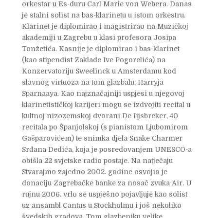
orkestar u Es-duru Carl Marie von Webera. Danas
je stalni solist na bas-klarinetu u istom orkestru.
Klarinet je diplomirao i magistrirao na Muzičkoj
akademiji u Zagrebu u klasi profesora Josipa
Tonžetića. Kasnije je diplomirao i bas-klarinet
(kao stipendist Zaklade Ive Pogorelića) na
Konzervatoriju Sweelinck u Amsterdamu kod
slavnog virtuoza na tom glazbalu, Harryja
Sparnaaya. Kao najznačajniji uspjesi u njegovoj
klarinetističkoj karijeri mogu se izdvojiti recital u
kultnoj nizozemskoj dvorani De Iijsbreker, 40
recitala po Španjolskoj (s pianistom Ljubomirom
Gašparovićem) te snimka djela Snake Charmer
Srđana Dedića, koja je posredovanjem UNESCO-a
obišla 22 svjetske radio postaje. Na natječaju
Stvarajmo zajedno 2002. godine osvojio je
donaciju Zagrebačke banke za nosač zvuka Air. U
rujnu 2006. vrlo se uspješno pojavljuje kao solist
uz ansambl Cantus u Stockholmu i još nekoliko
švedskih gradova. Tom glazbeniku velike