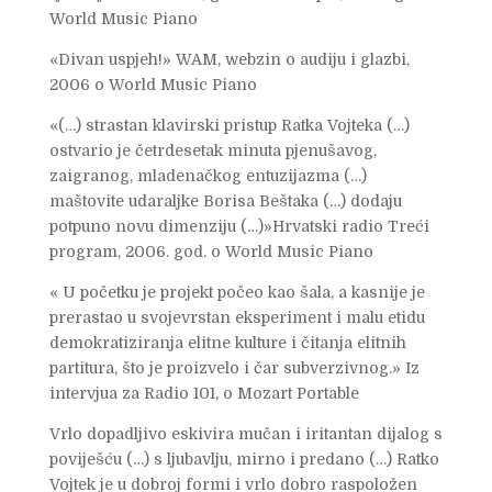
World Music Piano
«Divan uspjeh!» WAM, webzin o audiju i glazbi,
2006 o World Music Piano
«(…) strastan klavirski pristup Ratka Vojteka (…)
ostvario je četrdesetak minuta pjenušavog,
zaigranog, mladenačkog entuzijazma (…)
maštovite udaraljke Borisa Beštaka (…) dodaju
potpuno novu dimenziju (…)»Hrvatski radio Treći
program, 2006. god. o World Music Piano
« U početku je projekt počeo kao šala, a kasnije je
prerastao u svojevrstan eksperiment i malu etidu
demokratiziranja elitne kulture i čitanja elitnih
partitura, što je proizvelo i čar subverzivnog.» Iz
intervjua za Radio 101, o Mozart Portable
Vrlo dopadljivo eskivira mučan i iritantan dijalog s
poviješću (…) s ljubavlju, mirno i predano (…) Ratko
Vojtek je u dobroj formi i vrlo dobro raspoložen