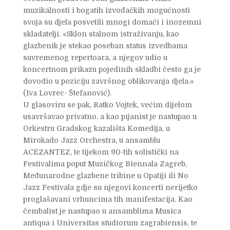
muzikalnosti i bogatih izvođačkih mogućnosti
svoja su djela posvetili mnogi domaći i inozemni
skladatelji. «Sklon stalnom istraživanju, kao
glazbenik je stekao poseban status izvedbama
suvremenog repertoara, a njegov udio u
koncertnom prikazu pojedinih skladbi često ga je
dovodio u poziciju završnog oblikovanja djela.»
(Iva Lovrec- Štefanović).
U glasoviru se pak, Ratko Vojtek, većim dijelom
usavršavao privatno, a kao pijanist je nastupao u
Orkestru Gradskog kazališta Komedija, u
Mirokado Jazz Orchestra, u ansamblu
ACEZANTEZ, te tijekom 90-tih solistički na
Festivalima poput Muzičkog Biennala Zagreb,
Međunarodne glazbene tribine u Opatiji ili No
Jazz Festivala gdje su njegovi koncerti nerijetko
proglašavani vrhuncima tih manifestacija. Kao
čembalist je nastupao u ansamblima Musica
antiqua i Universitas studiorum zagrabiensis, te