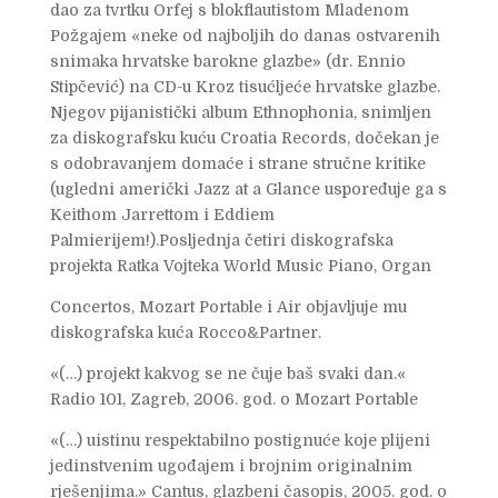
dao za tvrtku Orfej s blokflautistom Mladenom
Požgajem «neke od najboljih do danas ostvarenih
snimaka hrvatske barokne glazbe» (dr. Ennio
Stipčević) na CD-u Kroz tisućljeće hrvatske glazbe.
Njegov pijanistički album Ethnophonia, snimljen
za diskografsku kuću Croatia Records, dočekan je
s odobravanjem domaće i strane stručne kritike
(ugledni američki Jazz at a Glance uspoređuje ga s
Keithom Jarrettom i Eddiem
Palmierijem!).Posljednja četiri diskografska
projekta Ratka Vojteka World Music Piano, Organ
Concertos, Mozart Portable i Air objavljuje mu
diskografska kuća Rocco&Partner.
«(…) projekt kakvog se ne čuje baš svaki dan.«
Radio 101, Zagreb, 2006. god. o Mozart Portable
«(…) uistinu respektabilno postignuće koje plijeni
jedinstvenim ugođajem i brojnim originalnim
rješenjima.» Cantus, glazbeni časopis, 2005. god. o