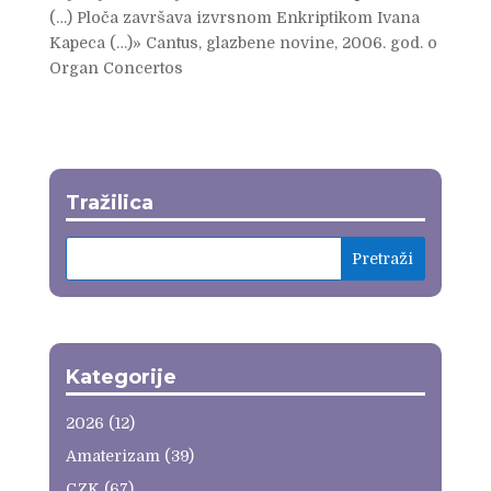
(…) Ploča završava izvrsnom Enkriptikom Ivana
Kapeca (…)» Cantus, glazbene novine, 2006. god. o
Organ Concertos
Tražilica
Kategorije
2026
(12)
Amaterizam
(39)
CZK
(67)