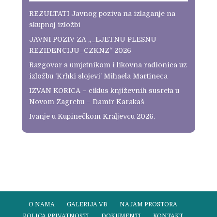
REZULTATI Javnog poziva na izlaganje na
skupnoj izložbi
JAVNI POZIV ZA „_LJETNU PLESNU
REZIDENCIJU_CZKNZ“ 2026
Razgovor s umjetnikom i likovna radionica uz
izložbu ‘Krhki slojevi’ Mihaela Martineca
IZVAN KORICA – ciklus književnih susreta u
Novom Zagrebu – Damir Karakaš
Ivanje u Kupinečkom Kraljevcu 2026.
O NAMA
GALERIJA VB
NAJAM PROSTORA
POLICA PRIVATNOSTI
DOKUMENTI
KONTAKT