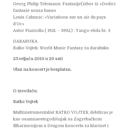
Georg Philip Telemann: Fantazije(izbor iz «Dodici
fantasie senza basso
Louis Cahuzac: «Variations sur un air du pays
d’Oc»
Astor Piazzolla ( 1921. – 1992.) : Tango-etida br. 3
DARABUKA
Ratko Vojtek: World Music Fantasy za darabuku
25.veljača.2010 u 20 sati
Ulaz na koncert je besplatan.
O izvođaču:
Ratko Vojtek
Multiinstrumentalist RATKO VOJTEK debitirao je
kao osamnaestogodišnjak sa Zagrebačkom
filharmonijom u Drugom koncertu za klarinet i