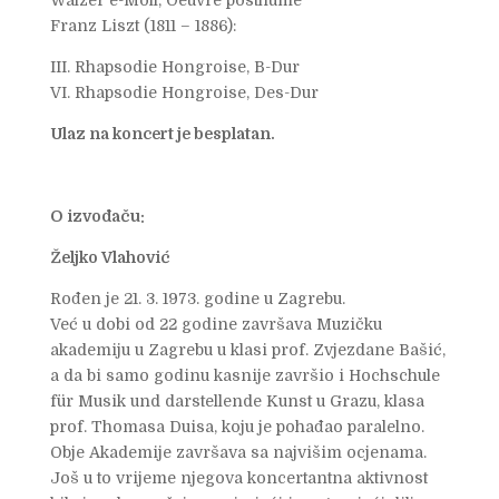
Walzer e-Moll, Oeuvre posthume
Franz Liszt (1811 – 1886):
III. Rhapsodie Hongroise, B-Dur
VI. Rhapsodie Hongroise, Des-Dur
Ulaz na koncert je besplatan.
O izvođaču:
Željko Vlahović
Rođen je 21. 3. 1973. godine u Zagrebu.
Već u dobi od 22 godine završava Muzičku
akademiju u Zagrebu u klasi prof. Zvjezdane Bašić,
a da bi samo godinu kasnije završio i Hochschule
für Musik und darstellende Kunst u Grazu, klasa
prof. Thomasa Duisa, koju je pohađao paralelno.
Obje Akademije završava sa najvišim ocjenama.
Još u to vrijeme njegova koncertantna aktivnost