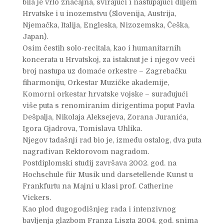
bila je vrlo značajna, svirajući i nastupajući diljem
Hrvatske i u inozemstvu (Slovenija, Austrija,
Njemačka, Italija, Engleska, Nizozemska, Češka,
Japan).
Osim čestih solo-recitala, kao i humanitarnih
koncerata u Hrvatskoj, za istaknut je i njegov veći
broj nastupa uz domaće orkestre – Zagrebačku
fiharmoniju, Orkestar Muzičke akademije,
Komorni orkestar hrvatske vojske – surađujući
više puta s renomiranim dirigentima poput Pavla
Dešpalja, Nikolaja Aleksejeva, Zorana Juranića,
Igora Gjadrova, Tomislava Uhlika.
Njegov tadašnji rad bio je, između ostalog, dva puta
nagrađivan Rektorovom nagradom.
Postdiplomski studij završava 2002. god. na
Hochschule für Musik und darsetellende Kunst u
Frankfurtu na Majni u klasi prof. Catherine
Vickers.
Kao plod dugogodišnjeg rada i intenzivnog
bavljenja glazbom Franza Liszta 2004. god. snima