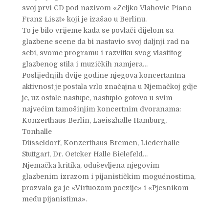
svoj prvi CD pod nazivom «Zeljko Vlahovic Piano
Franz Liszt» koji je izašao u Berlinu.
To je bilo vrijeme kada se povlači dijelom sa
glazbene scene da bi nastavio svoj daljnji rad na
sebi, svome programu i razvitku svog vlastitog
glazbenog stila i muzičkih namjera…
Poslijednjih dvije godine njegova koncertantna
aktivnost je postala vrlo značajna u Njemačkoj gdje
je, uz ostale nastupe, nastupio gotovo u svim
najvećim tamošinjim koncertnim dvoranama:
Konzerthaus Berlin, Laeiszhalle Hamburg,
Tonhalle
Düsseldorf, Konzerthaus Bremen, Liederhalle
Stuttgart, Dr. Oetcker Halle Bielefeld…
Njemačka kritika, oduševljena njegovim
glazbenim izrazom i pijanističkim mogućnostima,
prozvala ga je «Virtuozom poezije» i «Pjesnikom
među pijanistima».