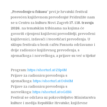
„
Prevođenje u fokusu
“ prvi je hrvatski festival
posvećen književnom prevođenju! Pridružite nam
se u Centru za kulturu Novi Zagreb
17. i 18. travnja
2026.
na tematskim tribinama na kojima će
govoriti cijenjeni književni prevoditelji, prevođeni
književnici, izdavači i teoretičari prevođenja. U
sklopu festivala u book caféu Fusnota održavamo i
dvije radionice književnog prevođenja, s
njemačkoga i norveškoga, a prijave su već u tijeku!
Program:
https://shorturl.at/ZSp4M
Prijave za radionicu prevođenja s
njemačkoga:
https://shorturl.at/Dd4dM
Prijave za radionicu prevođenja s
norveškoga:
https://shorturl.at/oGdS6
Festival se održava uz pokroviteljstvo Ministarstva
kulture i medija Republike Hrvatske, književne