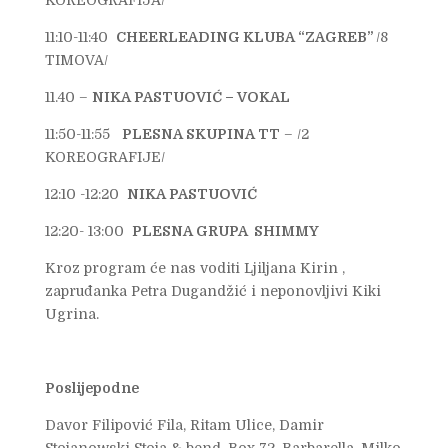
11:10-11:40
CHEERLEADING KLUBA “ZAGREB”
/8
TIMOVA/
11.40 –
NIKA PASTUOVIĆ
– VOKAL
11:50-11:55
PLESNA SKUPINA TT
– /2
KOREOGRAFIJE/
12:10 -12:20
NIKA PASTUOVIĆ
12:20- 13:00
PLESNA GRUPA SHIMMY
Kroz program će nas voditi Ljiljana Kirin ,
zapruđanka Petra Dugandžić i neponovljivi Kiki
Ugrina.
Poslijepodne
Davor Filipović Fila, Ritam Ulice, Damir
Stojanowski Stoja & bend, Box 72, Barbarella, Milko