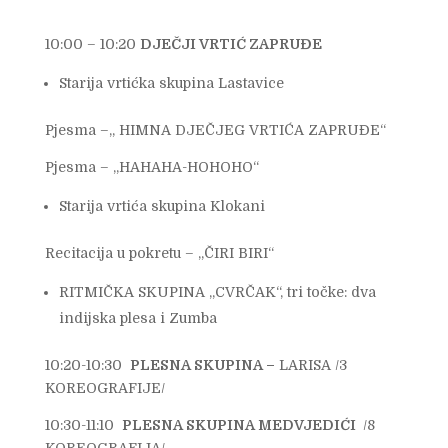
10:00 – 10:20
DJEČJI VRTIĆ ZAPRUĐE
Starija vrtićka skupina Lastavice
Pjesma –„ HIMNA DJEČJEG VRTIĆA ZAPRUĐE“
Pjesma – „HAHAHA-HOHOHO“
Starija vrtića skupina Klokani
Recitacija u pokretu – „ČIRI BIRI“
RITMIČKA SKUPINA „CVRČAK“, tri točke: dva
indijska plesa i Zumba
10:20-10:30
PLESNA SKUPINA –
LARISA /3
KOREOGRAFIJE/
10:30-11:10
PLESNA SKUPINA MEDVJEDIĆI
/8
KOREOGRAFIJA/