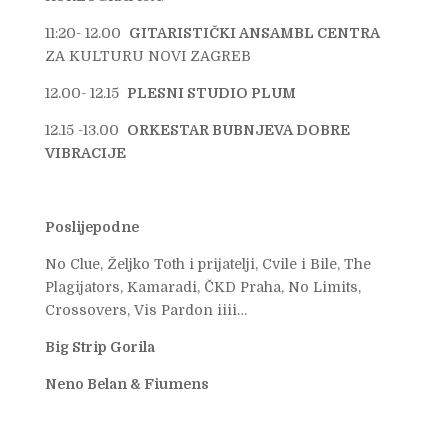
11:20- 12.00
GITARISTIČKI ANSAMBL CENTRA
ZA KULTURU NOVI ZAGREB
12.00- 12.15
PLESNI STUDIO PLUM
12.15 -13.00
ORKESTAR BUBNJEVA DOBRE
VIBRACIJE
Poslijepodne
No Clue, Željko Toth i prijatelji, Cvile i Bile, The
Plagijators, Kamaradi, ČKD Praha, No Limits,
Crossovers, Vis Pardon iiii…
Big Strip Gorila
Neno Belan & Fiumens