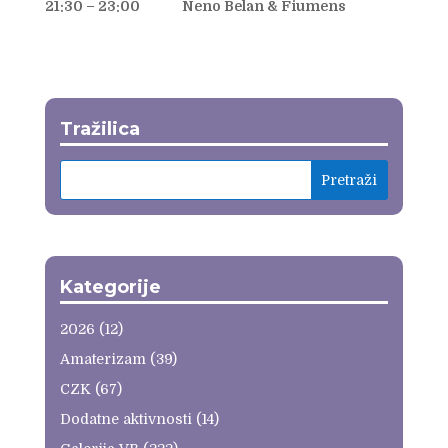
21:30 – 23:00 Neno Belan & Fiumens
Tražilica
Kategorije
2026
(12)
Amaterizam
(39)
CZK
(67)
Dodatne aktivnosti
(14)