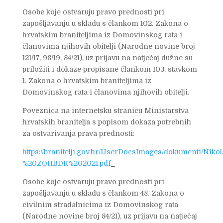
Osobe koje ostvaruju pravo prednosti pri
zapošljavanju u skladu s člankom 102. Zakona o
hrvatskim braniteljima iz Domovinskog rata i
članovima njihovih obitelji (Narodne novine broj
121/17, 98/19, 84/21), uz prijavu na natječaj dužne su
priložiti i dokaze propisane člankom 103. stavkom
1. Zakona o hrvatskim braniteljima iz
Domovinskog rata i članovima njihovih obitelji.
Poveznica na internetsku stranicu Ministarstva
hrvatskih branitelja s popisom dokaza potrebnih
za ostvarivanja prava prednosti:
https://branitelji.gov.hr/UserDocsImages/dokumenti/N
%20ZOHBDR%202021.pdf
Osobe koje ostvaruju pravo prednosti pri
zapošljavanju u skladu s člankom 48. Zakona o
civilnim stradalnicima iz Domovinskog rata
(Narodne novine broj 84/21), uz prijavu na natječaj