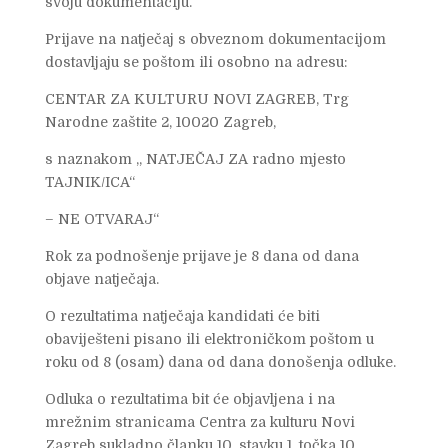
svoju dokumentaciju.
Prijave na natječaj s obveznom dokumentacijom
dostavljaju se poštom ili osobno na adresu:
CENTAR ZA KULTURU NOVI ZAGREB, Trg
Narodne zaštite 2, 10020 Zagreb,
s naznakom „ NATJEČAJ ZA radno mjesto
TAJNIK/ICA“
– NE OTVARAJ“
Rok za podnošenje prijave je 8 dana od dana
objave natječaja.
O rezultatima natječaja kandidati će biti
obaviješteni pisano ili elektroničkom poštom u
roku od 8 (osam) dana od dana donošenja odluke.
Odluka o rezultatima bit će objavljena i na
mrežnim stranicama Centra za kulturu Novi
Zagreb sukladno članku 10. stavku 1. točka 10.