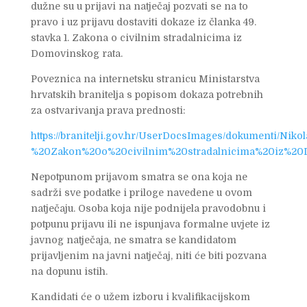
dužne su u prijavi na natječaj pozvati se na to
pravo i uz prijavu dostaviti dokaze iz članka 49.
stavka 1. Zakona o civilnim stradalnicima iz
Domovinskog rata.
Poveznica na internetsku stranicu Ministarstva
hrvatskih branitelja s popisom dokaza potrebnih
za ostvarivanja prava prednosti:
https://branitelji.gov.hr/UserDocsImages/dokumenti/N
%20Zakon%20o%20civilnim%20stradalnicima%20iz%20D
Nepotpunom prijavom smatra se ona koja ne
sadrži sve podatke i priloge navedene u ovom
natječaju. Osoba koja nije podnijela pravodobnu i
potpunu prijavu ili ne ispunjava formalne uvjete iz
javnog natječaja, ne smatra se kandidatom
prijavljenim na javni natječaj, niti će biti pozvana
na dopunu istih.
Kandidati će o užem izboru i kvalifikacijskom