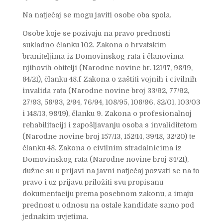
Na natječaj se mogu javiti osobe oba spola.
Osobe koje se pozivaju na pravo prednosti
sukladno članku 102. Zakona o hrvatskim
braniteljima iz Domovinskog rata i članovima
njihovih obitelji (Narodne novine br. 121/17, 98/19,
84/21), članku 48.f Zakona o zaštiti vojnih i civilnih
invalida rata (Narodne novine broj 33/92, 77/92,
27/93, 58/93, 2/94, 76/94, 108/95, 108/96, 82/01, 103/03
i 148/13, 98/19), članku 9. Zakona o profesionalnoj
rehabilitaciji i zapošljavanju osoba s invaliditetom
(Narodne novine broj 157/13, 152/14, 39/18, 32/20) te
članku 48. Zakona o civilnim stradalnicima iz
Domovinskog rata (Narodne novine broj 84/21),
dužne su u prijavi na javni natječaj pozvati se na to
pravo i uz prijavu priložiti svu propisanu
dokumentaciju prema posebnom zakonu, a imaju
prednost u odnosu na ostale kandidate samo pod
jednakim uvjetima.