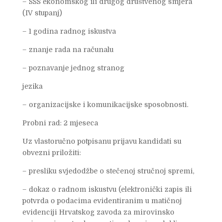
– SSS ekonomskog ili drugog društvenog smjera
(IV stupanj)
– 1 godina radnog iskustva
– znanje rada na računalu
– poznavanje jednog stranog
jezika
– organizacijske i komunikacijske sposobnosti.
Probni rad: 2 mjeseca
Uz vlastoručno potpisanu prijavu kandidati su
obvezni priložiti:
– presliku svjedodžbe o stečenoj stručnoj spremi,
– dokaz o radnom iskustvu (elektronički zapis ili
potvrda o podacima evidentiranim u matičnoj
evidenciji Hrvatskog zavoda za mirovinsko