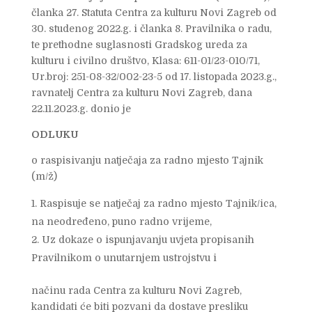
članka 27. Statuta Centra za kulturu Novi Zagreb od
30. studenog 2022.g. i članka 8. Pravilnika o radu,
te prethodne suglasnosti Gradskog ureda za
kulturu i civilno društvo, Klasa: 611-01/23-010/71,
Ur.broj: 251-08-32/002-23-5 od 17. listopada 2023.g.,
ravnatelj Centra za kulturu Novi Zagreb, dana
22.11.2023.g. donio je
ODLUKU
o raspisivanju natječaja za radno mjesto Tajnik
(m/ž)
Raspisuje se natječaj za radno mjesto Tajnik/ica,
na neodređeno, puno radno vrijeme,
Uz dokaze o ispunjavanju uvjeta propisanih
Pravilnikom o unutarnjem ustrojstvu i
načinu rada Centra za kulturu Novi Zagreb,
kandidati će biti pozvani da dostave presliku