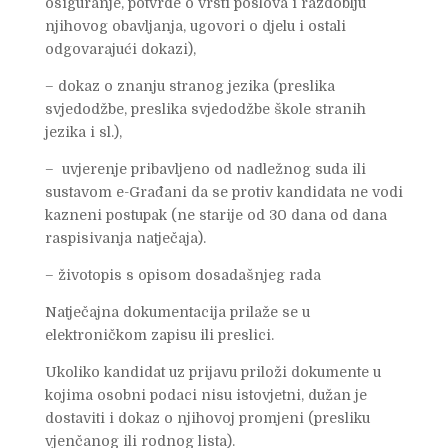
osiguranje, potvrde o vrsti poslova i razdoblju
njihovog obavljanja, ugovori o djelu i ostali
odgovarajući dokazi),
– dokaz o znanju stranog jezika (preslika
svjedodžbe, preslika svjedodžbe škole stranih
jezika i sl.),
– uvjerenje pribavljeno od nadležnog suda ili
sustavom e-Građani da se protiv kandidata ne vodi
kazneni postupak (ne starije od 30 dana od dana
raspisivanja natječaja).
– životopis s opisom dosadašnjeg rada
Natječajna dokumentacija prilaže se u
elektroničkom zapisu ili preslici.
Ukoliko kandidat uz prijavu priloži dokumente u
kojima osobni podaci nisu istovjetni, dužan je
dostaviti i dokaz o njihovoj promjeni (presliku
vjenčanog ili rodnog lista).