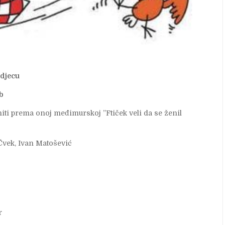
 djecu
eb
ti prema onoj međimurskoj ”Ftiček veli da se ženil
 Čvek, Ivan Matošević
r