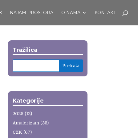
B
NAJAM PROSTORA
O NAMA
KONTAKT
Tražilica
Kategorije
2026
(12)
Amaterizam
(39)
CZK
(67)