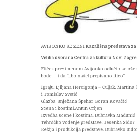
AVIJONKO SE ŽENI Kazališna predstava za
Velika dvorana Centra za kulturu Novi Zagr
Ftiček prezimenom Avijonko odlučio se oženi
bode…” i da ”…bo našel prepisano ftico”
Igraju: Ljiljana Hercigonja – Culjak, Martina
i Tomislav Svetić
Glazba: Snježana Špehar Goran Kovačić
Scena i kostimi:Antun Crljen
Izvedba scene i kostima: Dubravka Madunić
Tehničko vođenje predstave: Jesenka Sidor
Režija i produkcija predstave: Dubravko Sido