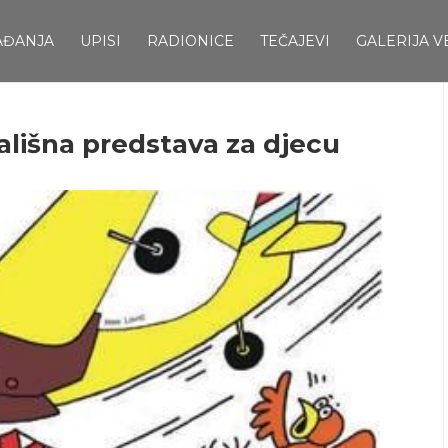
AĐANJA
UPISI
RADIONICE
TEČAJEVI
GALERIJA V
lišna predstava za djecu