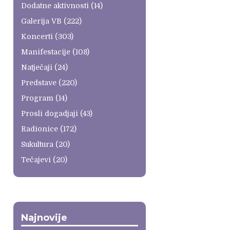
Dodatne aktivnosti
(14)
Galerija VB
(222)
Koncerti
(303)
Manifestacije
(108)
Natječaji
(24)
Predstave
(220)
Program
(14)
Prosli dogadjaji
(43)
Radionice
(172)
Sukultura
(20)
Tečajevi
(20)
Najnovije