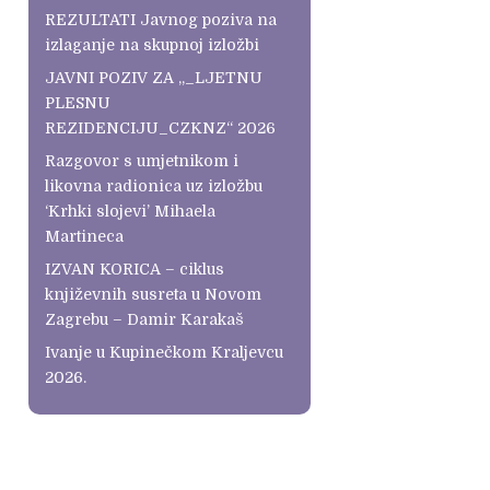
REZULTATI Javnog poziva na
izlaganje na skupnoj izložbi
JAVNI POZIV ZA „_LJETNU
PLESNU
REZIDENCIJU_CZKNZ“ 2026
Razgovor s umjetnikom i
likovna radionica uz izložbu
‘Krhki slojevi’ Mihaela
Martineca
IZVAN KORICA – ciklus
književnih susreta u Novom
Zagrebu – Damir Karakaš
Ivanje u Kupinečkom Kraljevcu
2026.