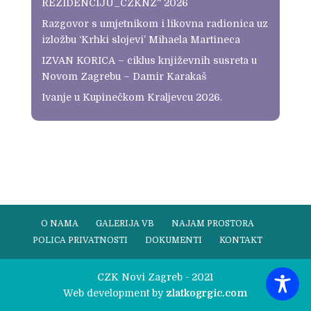
REZIDENCIJU_CZKNZ“ 2026
Razgovor s umjetnikom i likovna radionica uz
izložbu ‘Krhki slojevi’ Mihaela Martineca
IZVAN KORICA – ciklus književnih susreta u
Novom Zagrebu – Damir Karakaš
Ivanje u Kupinečkom Kraljevcu 2026.
O NAMA
GALERIJA VB
NAJAM PROSTORA
POLICA PRIVATNOSTI
DOKUMENTI
KONTAKT
CZK Novi Zagreb - 2021
Web development by
zlatkogrgic.com