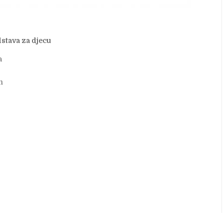
dstava za djecu
a
m