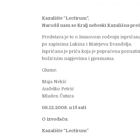
Kazalište “Lectirum”,
Narodil nam se Kralj nebeski Kazališna pre
Predstava je to o Isusovom rođenju ispričan
po zapisima Lukina i Matejeva Evanđelja.
Ispričana je priča koja je popraćena poznati
božićnim napjevima i pjesmama.
Glume:
Maja Nekić
Anđelko Petrić
Mladen Čutura
06.12.2008. u 15 sati
O izvođaču:
Kazalište “Lectirum”