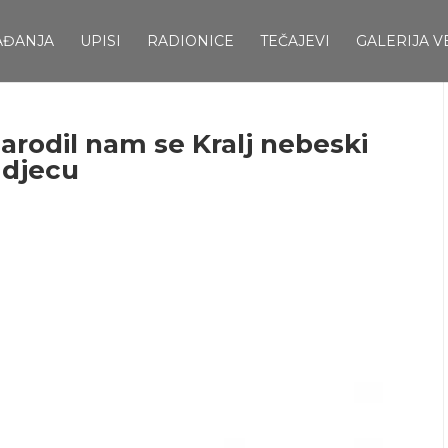
AĐANJA
UPISI
RADIONICE
TEČAJEVI
GALERIJA V
Narodil nam se Kralj nebeski
 djecu