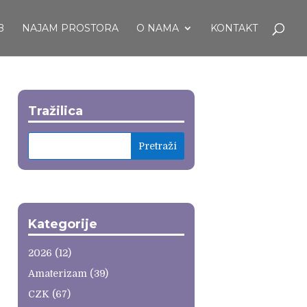
B
NAJAM PROSTORA
O NAMA
KONTAKT
Tražilica
Kategorije
2026
(12)
Amaterizam
(39)
CZK
(67)