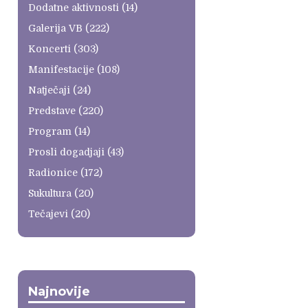
Dodatne aktivnosti
(14)
Galerija VB
(222)
Koncerti
(303)
Manifestacije
(108)
Natječaji
(24)
Predstave
(220)
Program
(14)
Prosli dogadjaji
(43)
Radionice
(172)
Sukultura
(20)
Tečajevi
(20)
Najnovije