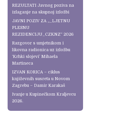
REZULTATI Javnog poziva na
izlaganje na skupnoj izložbi
JAVNI POZIV ZA „_LJETNU
PLESNU
REZIDENCIJU_CZKNZ“ 2026
Razgovor s umjetnikom i
likovna radionica uz izložbu
‘Krhki slojevi’ Mihaela
Martineca
IZVAN KORICA – ciklus
književnih susreta u Novom
Zagrebu – Damir Karakaš
Ivanje u Kupinečkom Kraljevcu
2026.