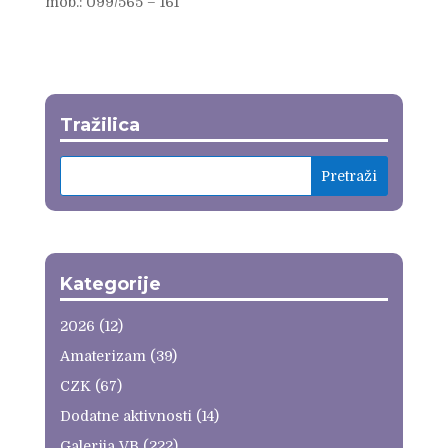
mob.: 099/565 – 161
Tražilica
Kategorije
2026
(12)
Amaterizam
(39)
CZK
(67)
Dodatne aktivnosti
(14)
Galerija VB
(222)