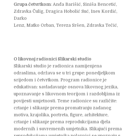
Grupa četvrtkom
: Anđa Barišić, Siniša Bencetić,
Zdravka Čulig, Dragica Hobolić Suć, Ines Kordić,
Darko
Lenz, Matko Orban, Tereza Sršen, Zdravka Tečić,
O likovnoj radionici Slikarski studio
Slikarski studio je radionica namijenjena
odraslima, održava se u tri grupe: ponedjeljkom
srijedom i četvrtkom. Program radionice je
edukativan: savladavanje osnova likovnog jezika,
upoznavanje s likovnom teorijom i razdobljima iz
povijesti umjetnosti. Teme radionice su različite:
crtanje i slikanje prema promatranju zadanog
motiva, krajolika, portreta, figure, arhitekture,
crtanje i slikanje prema reprodukcijama djela
modernih i suvremenih umjetnika. Slikajući prema
reprodukcijama umjetnika polaznici se upoznaju s