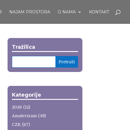
B
NAJAM PROSTORA
O NAMA
KONTAKT
Tražilica
Kategorije
2026
(12)
Amaterizam
(39)
CZK
(67)