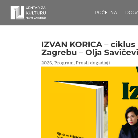
POČETNA
DOG
IZVAN KORICA – ciklus
Zagrebu – Olja Savičev
2026
,
Program
,
Prosli dogadjaji