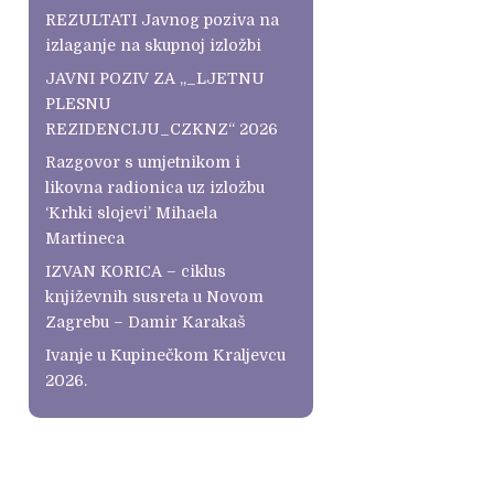
REZULTATI Javnog poziva na
izlaganje na skupnoj izložbi
JAVNI POZIV ZA „_LJETNU
PLESNU
REZIDENCIJU_CZKNZ“ 2026
Razgovor s umjetnikom i
likovna radionica uz izložbu
‘Krhki slojevi’ Mihaela
Martineca
IZVAN KORICA – ciklus
književnih susreta u Novom
Zagrebu – Damir Karakaš
Ivanje u Kupinečkom Kraljevcu
2026.