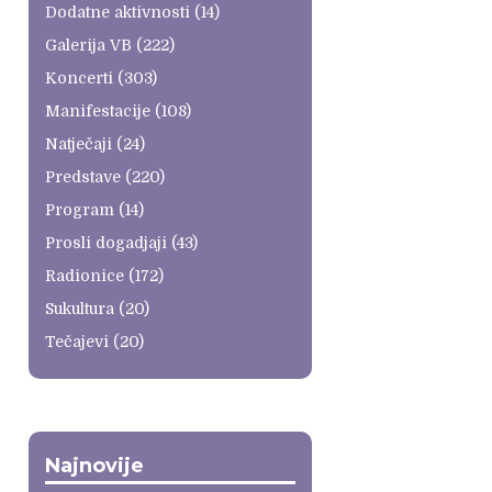
Dodatne aktivnosti
(14)
Galerija VB
(222)
Koncerti
(303)
Manifestacije
(108)
Natječaji
(24)
Predstave
(220)
Program
(14)
Prosli dogadjaji
(43)
Radionice
(172)
Sukultura
(20)
Tečajevi
(20)
Najnovije