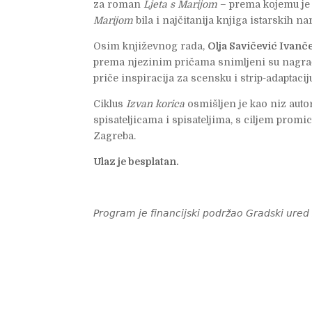
za roman
Ljeta s Marijom
– prema kojemu je 
Marijom
bila i najčitanija knjiga istarskih n
Osim književnog rada,
Olja Savičević Ivanč
prema njezinim pričama snimljeni su nagrađi
priče inspiracija za scensku i strip-adaptacij
Ciklus
Izvan korica
osmišljen je kao niz aut
spisateljicama i spisateljima, s ciljem promi
Zagreba.
Ulaz je besplatan.
𝘗𝘳𝘰𝘨𝘳𝘢𝘮 𝘫𝘦 𝘧𝘪𝘯𝘢𝘯𝘤𝘪𝘫𝘴𝘬𝘪 𝘱𝘰𝘥𝘳𝘻̌𝘢𝘰 𝘎𝘳𝘢𝘥𝘴𝘬𝘪 𝘶𝘳𝘦𝘥 