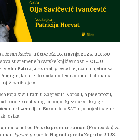
usa
Izvan korica,
u
četvrtak, 16. travnja 2026. u 18:30
asova suvremene hrvatske književnosti –
OLJU
k, voditi
Patricija Horvat
, prevoditeljica i umjetnička
a
Pričigin
, koja je do sada na festivalima i tribinama
 književnih djela.
ca koja živi i radi u Zagrebu i Korčuli, a piše prozu,
radionice kreativnog pisanja. Njezine su knjige
šesnaest zemalja
u Europi te u SAD-u, a pojedinačne
ak jezika.
kojima se ističu
Prix du premier roman
(Francuska) za
roman
Pjevač u noći
, te
Nagrada grada Zagreba 2023.