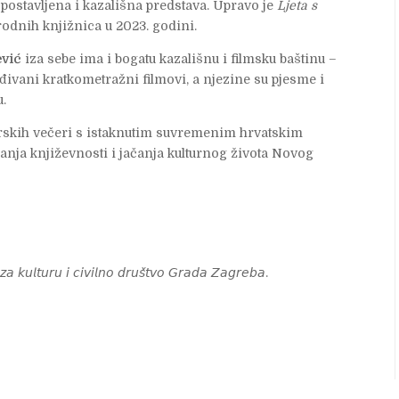
postavljena i kazališna predstava. Upravo je
Ljeta s
arodnih knjižnica u 2023. godini.
ević
iza sebe ima i bogatu kazališnu i filmsku baštinu –
vani kratkometražni filmovi, a njezine su pjesme i
u.
orskih večeri s istaknutim suvremenim hrvatskim
canja književnosti i jačanja kulturnog života Novog
𝘻𝘢 𝘬𝘶𝘭𝘵𝘶𝘳𝘶 𝘪 𝘤𝘪𝘷𝘪𝘭𝘯𝘰 𝘥𝘳𝘶𝘴̌𝘵𝘷𝘰 𝘎𝘳𝘢𝘥𝘢 𝘡𝘢𝘨𝘳𝘦𝘣𝘢.