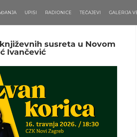
AĐANJA
UPISI
RADIONICE
TEČAJEVI
GALERIJA V
 književnih susreta u Novom
ić Ivančević