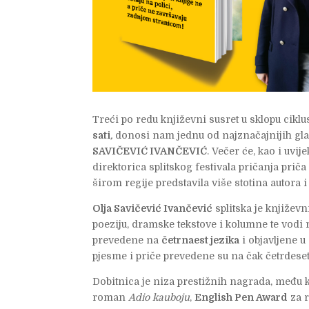
Treći po redu književni susret u sklopu cikl
sati
,
donosi nam jednu od najznačajnijih gl
SAVIČEVIĆ IVANČEVIĆ
. Večer će, kao i uvije
direktorica splitskog festivala pričanja prič
širom regije predstavila više stotina autora i
Olja Savičević Ivančević
splitska je književni
poeziju, dramske tekstove i kolumne te vodi 
prevedene na
četrnaest jezika
i objavljene u
pjesme i priče prevedene su na čak četrdeset
Dobitnica je niza prestižnih nagrada, među 
roman
Adio kauboju
,
English Pen Award
za 