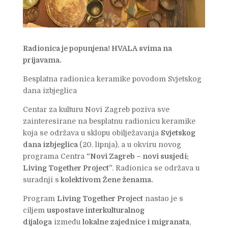
Radionica je popunjena! HVALA svima na
prijavama.
Besplatna radionica keramike povodom Svjetskog
dana izbjeglica
Centar za kulturu Novi Zagreb poziva sve
zainteresirane na besplatnu radionicu keramike
koja se održava u sklopu obilježavanja
Svjetskog
dana izbjeglica
(20. lipnja), a u okviru novog
programa Centra
“Novi Zagreb – novi susjedi:
Living Together Project”
. Radionica se održava u
suradnji s
kolektivom Žene ženama.
Program
Living Together Project
nastao je s
ciljem
uspostave interkulturalnog
dijaloga
između
lokalne zajednice i migranata
,