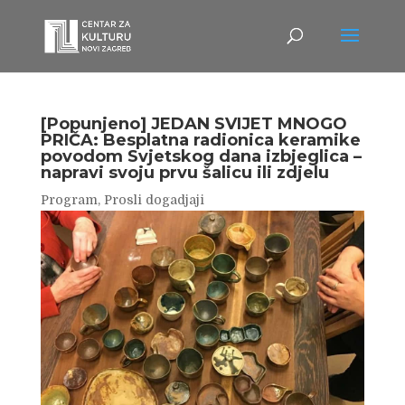
[Popunjeno] JEDAN SVIJET MNOGO
PRIČA: Besplatna radionica keramike
povodom Svjetskog dana izbjeglica –
napravi svoju prvu šalicu ili zdjelu
Program
,
Prosli dogadjaji