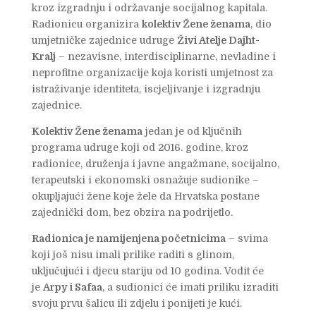
kroz izgradnju i održavanje socijalnog kapitala.
Radionicu organizira
kolektiv Žene ženama
, dio
umjetničke zajednice udruge
Živi Atelje Dajht-
Kralj
– nezavisne, interdisciplinarne, nevladine i
neprofitne organizacije koja koristi umjetnost za
istraživanje identiteta, iscjeljivanje i izgradnju
zajednice.
Kolektiv Žene ženama
jedan je od ključnih
programa udruge koji od 2016. godine, kroz
radionice, druženja i javne angažmane, socijalno,
terapeutski i ekonomski osnažuje sudionike –
okupljajući žene koje žele da Hrvatska postane
zajednički dom, bez obzira na podrijetlo.
Radionica je namijenjena početnicima
– svima
koji još nisu imali prilike raditi s glinom,
uključujući i djecu stariju od 10 godina. Vodit će
je
Arpy i Safaa
, a sudionici će imati priliku izraditi
svoju prvu šalicu ili zdjelu i ponijeti je kući.