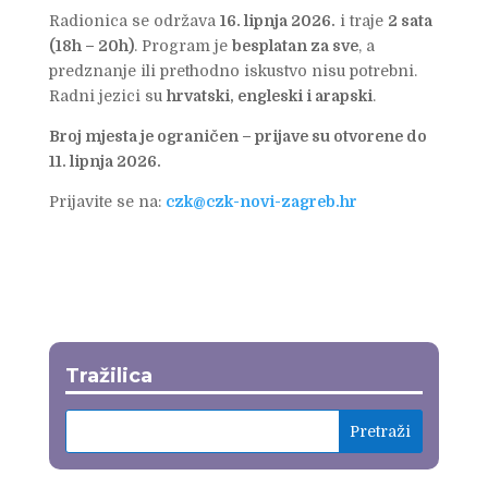
Radionica se održava
16. lipnja 2026.
i traje
2 sata
(18h – 20h)
. Program je
besplatan za sve
, a
predznanje ili prethodno iskustvo nisu potrebni.
Radni jezici su
hrvatski, engleski i arapski
.
Broj mjesta je ograničen – prijave su otvorene do
11. lipnja 2026.
Prijavite se na:
czk@czk-novi-zagreb.hr
Tražilica